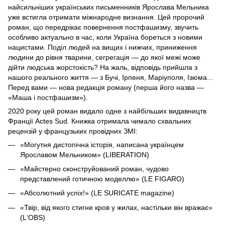
найсильніших українських письменників Ярослава Мельника
уже встигла отримати міжнародне визнання. Цей пророчий
роман, що перед­рікає повернення постфашизму, звучить
особливо актуально в час, коли Україна бореться з новими
нацистами. Поділ людей на вищих і нижчих, приниження
людини до рівня тварини, сегрегація — до якої межі може
дійти людська жорстокість? На жаль, відповідь прийшла з
нашого реального життя — з Бучі, Ірпеня, Маріуполя, Ізюма...
Перед вами — нова редакція роману (перша його назва —
«Маша і постфашизм»).
2020 року цей роман видало одне з найбільших видавництв
Франції Actes Sud. Книжка отримала чимало схвальних
рецензій у французь­ких провідних ЗМІ:
«Могутня дистопічна історія, написана українцем
Ярославом Мель­ником» (LIBERATION)
«Майстерно сконструйований роман, чудово
представлений готич­­ною моделлю» (LE FIGARO)
«Абсолютний успіх!» (LE SURICATE magazine)
«Твір, від якого стигне кров у жилах, настільки він вражає»
(L‘OBS)