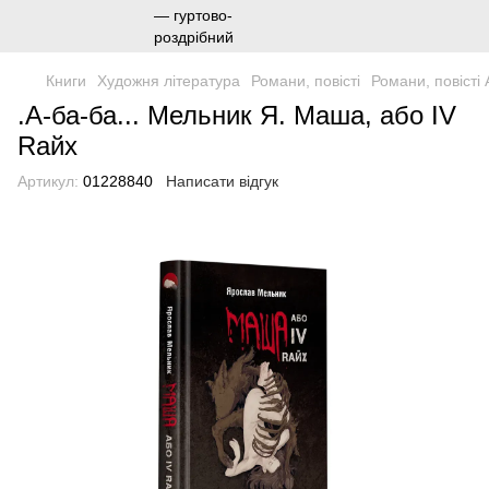
Книги
Художня література
Романи, повісті
Романи, повісті 
.А-ба-ба... Мельник Я. Маша, або IV
Rайх
Артикул:
01228840
Написати відгук