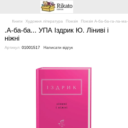
Книги
Художня література
Поезія
Поезія А-ба-ба-га-ла-ма-
.А-ба-ба... УПА Іздрик Ю. Ліниві і
ніжні
Артикул:
01001517
Написати відгук