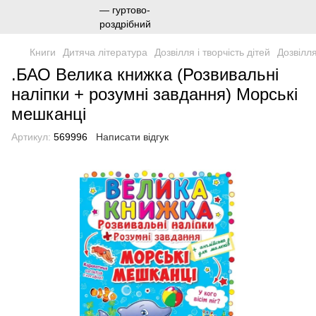
Книги
Дитяча література
Дозвілля і творчість дітей
Дозвілля
.БАО Велика книжка (Розвивальні
наліпки + розумні завдання) Морські
мешканці
Артикул:
569996
Написати відгук