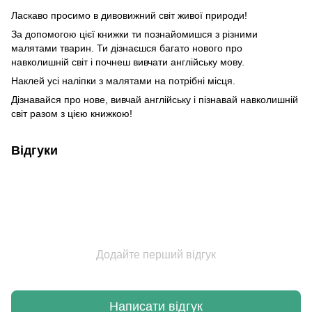
Ласкаво просимо в дивовижний світ живої природи!
За допомогою цієї книжки ти познайомишся з різними
малятами тварин. Ти дізнаєшся багато нового про
навколишній світ і почнеш вивчати англійську мову.
Наклей усі наліпки з малятами на потрібні місця.
Дізнавайся про нове, вивчай англійську і пізнавай навколишній
світ разом з цією книжкою!
Відгуки
Додайте перший відгук
Написати відгук