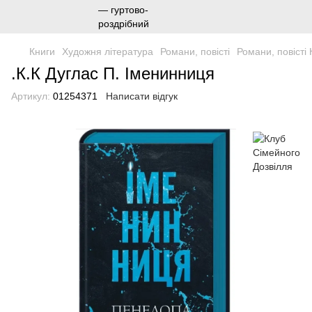
Книги
Художня література
Романи, повісті
Романи, повісті
.К.К Дуглас П. Іменинниця
Артикул:
01254371
Написати відгук