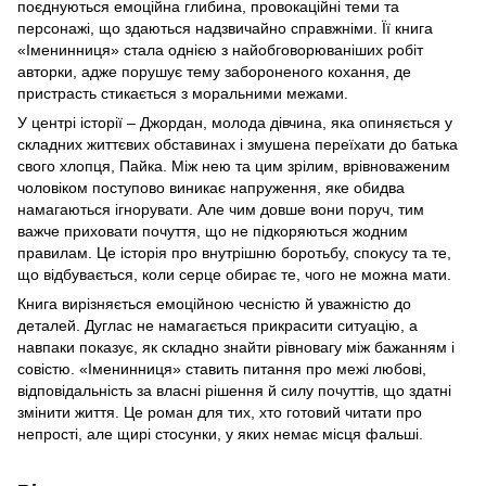
поєднуються емоційна глибина, провокаційні теми та
персонажі, що здаються надзвичайно справжніми. Її книга
«Іменинниця» стала однією з найобговорюваніших робіт
авторки, адже порушує тему забороненого кохання, де
пристрасть стикається з моральними межами.
У центрі історії – Джордан, молода дівчина, яка опиняється у
складних життєвих обставинах і змушена переїхати до батька
свого хлопця, Пайка. Між нею та цим зрілим, врівноваженим
чоловіком поступово виникає напруження, яке обидва
намагаються ігнорувати. Але чим довше вони поруч, тим
важче приховати почуття, що не підкоряються жодним
правилам. Це історія про внутрішню боротьбу, спокусу та те,
що відбувається, коли серце обирає те, чого не можна мати.
Книга вирізняється емоційною чесністю й уважністю до
деталей. Дуглас не намагається прикрасити ситуацію, а
навпаки показує, як складно знайти рівновагу між бажанням і
совістю. «Іменинниця» ставить питання про межі любові,
відповідальність за власні рішення й силу почуттів, що здатні
змінити життя. Це роман для тих, хто готовий читати про
непрості, але щирі стосунки, у яких немає місця фальші.