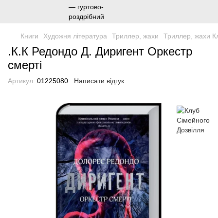
Книги
Художня література
Триллер, жахи
Триллер, жахи К
.К.К Редондо Д. Диригент Оркестр
смерті
Артикул:
01225080
Написати відгук