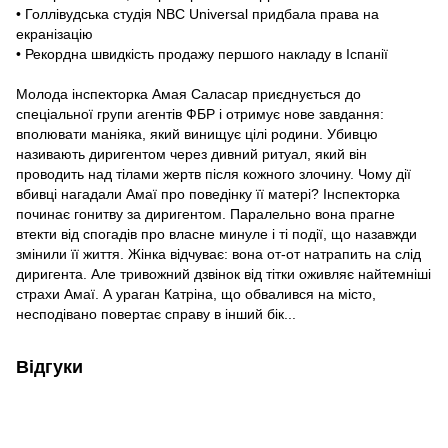
• Голлівудська студія NBC Universal придбала права на
екранізацію
• Рекордна швидкість продажу першого накладу в Іспанії
Молода інспекторка Амая Саласар приєднується до
спеціальної групи агентів ФБР і отримує нове завдання:
вполювати маніяка, який винищує цілі родини. Убивцю
називають диригентом через дивний ритуал, який він
проводить над тілами жертв після кожного злочину. Чому дії
вбивці нагадали Амаї про поведінку її матері? Інспекторка
починає гонитву за диригентом. Паралельно вона прагне
втекти від спогадів про власне минуле і ті події, що назавжди
змінили її життя. Жінка відчуває: вона от-от натрапить на слід
диригента. Але тривожний дзвінок від тітки оживляє найтемніші
страхи Амаї. А ураган Катріна, що обвалився на місто,
несподівано повертає справу в інший бік...
Відгуки