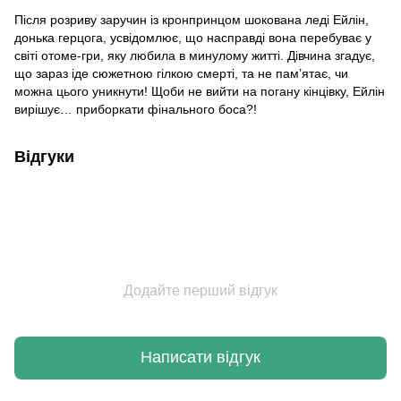
Після розриву заручин із кронпринцом шокована леді Ейлін,
донька герцога, усвідомлює, що насправді вона перебуває у
світі отоме-гри, яку любила в минулому житті. Дівчина згадує,
що зараз іде сюжетною гілкою смерті, та не пам’ятає, чи
можна цього уникнути! Щоби не вийти на погану кінцівку, Ейлін
вирішує… приборкати фінального боса?!
Відгуки
Додайте перший відгук
Написати відгук