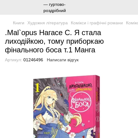
Книги
Художня література
Комікси і графічні романи
Комік
.Mal`opus Нагасе С. Я стала
лиходійкою, тому приборкаю
фінального боса т.1 Манга
Артикул:
01246496
Написати відгук