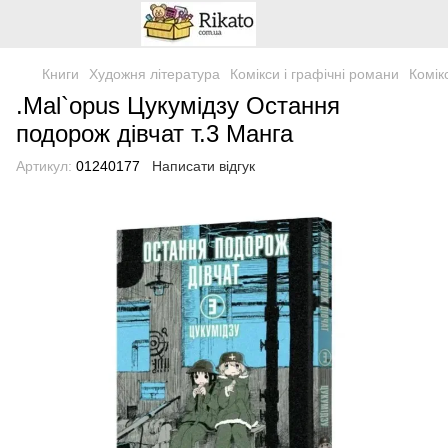
Книги
Художня література
Комікси і графічні романи
Комік
.Mal`opus Цукумідзу Остання
подорож дівчат т.3 Манга
Артикул:
01240177
Написати відгук