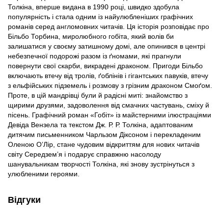
Толкіна, вперше видана в 1990 році, швидко здобула
популярність і стала одним із найулюбленіших графічних
романів серед англомовних читачів. Ця історія розповідає про
Більбо Торбина, миролюбного гобіта, який волів би
залишатися у своєму затишному домі, але опинився в центрі
небезпечної подорожі разом із ґномами, які прагнули
повернути свої скарби, викрадені драконом. Пригоди Більбо
включають втечу від тролів, ґоблінів і гігантських павуків, втечу
з ельфійських підземель і розмову з грізним драконом Смоґом.
Проте, в цій мандрівці були й радісні миті: знайомство з
щирими друзями, задоволення від смачних частувань, сміху й
пісень. Графічний роман «Гобіт» із майстерними ілюстраціями
Девіда Вензела та текстом Дж. Р. Р. Толкіна, адаптованим
дитячим письменником Чарльзом Діксоном і перекладеним
Оленою О’Лір, стане чудовим відкриттям для нових читачів
світу Середзем’я і подарує справжню насолоду
шанувальникам творчості Толкіна, які знову зустрінуться з
улюбленими героями.
Відгуки