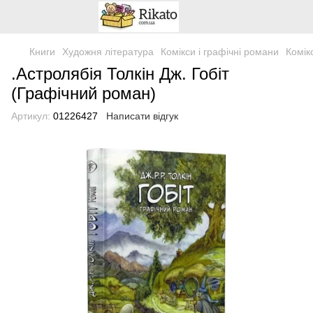
Книги
Художня література
Комікси і графічні романи
Комік
.Астролябія Толкін Дж. Гобіт
(Графічний роман)
Артикул:
01226427
Написати відгук