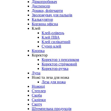
Діркопробивач
Диспенсер
Дошки, фліпчарти
Зволожувач для пальців
Калькулятор
Корзина офісна
Клей
Клей-олівець
Клей ПВА
Клей силікатний
Супер клей
Кнопка
Коректор
Коректор з пензликом
Коректор стрічковий
Коректор-ручка
Лупа
Ножі та леза для ножа
Леза для ножа
Ножиці
Степлер
Скоба
Скріпки
Скотч
Штемпельна продукція