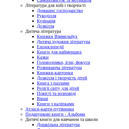
Саморозвиток та мотивація
Література для хобі і творчості
Домашнє господарство
Рукоділля
Кулінарія
Дозвілля
Дитяча література
Книжки Віммельбух
Дитяча художня література
Енциклопедії
Книги для найменших
Казки
Головоломки, ігри, фокуси
Розвиваюча література
Книжки-картонки
Дозвілля і творчість дітей
Книга з пазлами
Релігії світу для дітей
Повісті та розповіді
Вірші
Книги з наліпками
Атласи-карти-путівники
Подарункові книги - Альбоми
Дитячі книги для навчання та школи
Дошкільна література