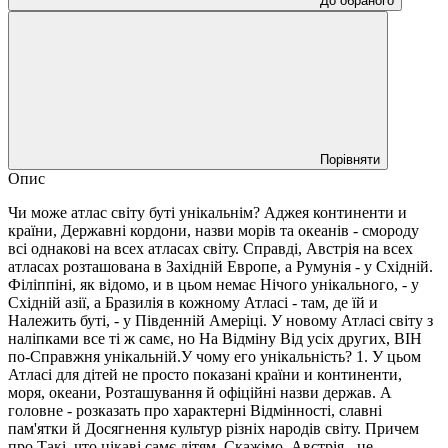
До обраного
Порівняти
Опис
Чи може атлас світу буті унікальнім? Аджея континенти и
країни, Державні кордони, назви морів та океанів - смороду
всі однакові на всех атласах світу. Справді, Австрія на всех
атласах розташована в Західній Европе, а Румунія - у Східній.
Філіппіні, як відомо, и в цьом немає Нічого унікального, - у
Східній азії, а Бразилія в кожному Атласі - там, де їй и
Належить буті, - у Південній Амеріці. У новому Атласі світу з
наліпками все ті ж самє, но На Відміну Від усіх других, ВІН
по-Справжня унікальній.У чому его унікальність? 1. У цьом
Атласі для дітей не просто показані країни и континенти,
моря, океани, Розташування й офіційні назви держав. А
головне - розказать про характерні Відмінності, славні
пам'ятки й Досягнення культур різніх народів світу. Причем
про Такі, что цікаві самє дітям. Скажімо, Австрія - це,