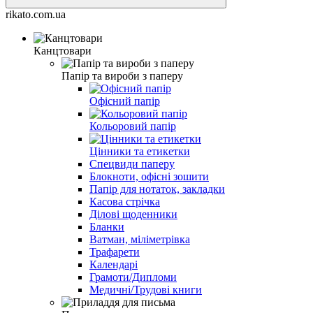
rikato.com.ua
Канцтовари
Папір та вироби з паперу
Офісний папір
Кольоровий папір
Цінники та етикетки
Спецвиди паперу
Блокноти, офісні зошити
Папір для нотаток, закладки
Касова стрічка
Ділові щоденники
Бланки
Ватман, міліметрівка
Трафарети
Календарі
Грамоти/Дипломи
Медичні/Трудові книги