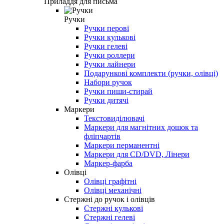
Приладдя для письма
Ручки
Ручки перові
Ручки кулькові
Ручки гелеві
Ручки роллери
Ручки лайнери
Подарункові комплекти (ручки, олівці)
Набори ручок
Ручки пиши-стирай
Ручки дитячі
Маркери
Текстовиділювачі
Маркери для магнітних дошок та
фліпчартів
Маркери перманентні
Маркери для CD/DVD, Лінери
Маркер-фарба
Олівці
Олівці графітні
Олівці механічні
Стержні до ручок і олівців
Стержні кулькові
Стержні гелеві