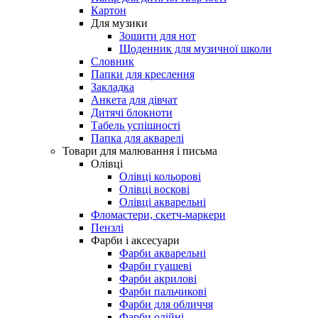
Картон
Для музики
Зошити для нот
Щоденник для музичної школи
Словник
Папки для креслення
Закладка
Анкета для дівчат
Дитячі блокноти
Табель успішності
Папка для акварелі
Товари для малювання і письма
Олівці
Олівці кольорові
Олівці воскові
Олівці акварельні
Фломастери, скетч-маркери
Пензлі
Фарби і аксесуари
Фарби акварельні
Фарби гуашеві
Фарби акрилові
Фарби пальчикові
Фарби для обличчя
Фарби олійні