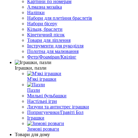
Картини по номерам
Алмазна мозаїка
Наліпки
Набори для плетіння браслетів
Набори бісеру
Кільця, браслети
Кінетичний пісок
Товари для ліплення
Інструменти для рукоділля
Полотна для малювання
Фетр/Фоаміран/Квілінг
Іграшки, пазли
М'які іграшки
Пазли
Мильні бульбашки
Настільні ігри
Лизуни та антистрес іграшки
Попригунчики/Гравіті Бол
Іграшки
Зимові розваги
Товари для дому