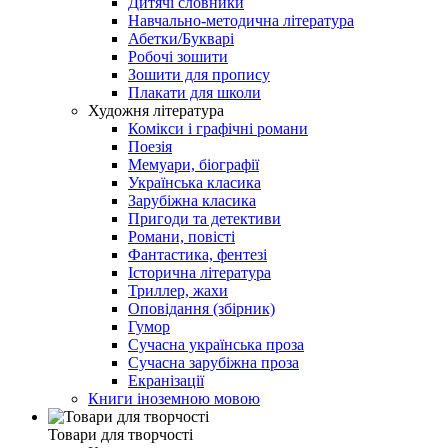
Дитячі словники
Навчально-методична література
Абетки/Букварі
Робочі зошити
Зошити для пропису
Плакати для школи
Художня література
Комікси і графічні романи
Поезія
Мемуари, біографії
Українська класика
Зарубіжна класика
Пригоди та детективи
Романи, повісті
Фантастика, фентезі
Історична література
Триллер, жахи
Оповідання (збірник)
Гумор
Сучасна українська проза
Сучасна зарубіжна проза
Екранізації
Книги іноземною мовою
Товари для творчості