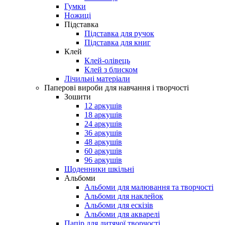
Гумки
Ножиці
Підставка
Підставка для ручок
Підставка для книг
Клей
Клей-олівець
Клей з блиском
Лічильні матеріали
Паперові вироби для навчання і творчості
Зошити
12 аркушів
18 аркушів
24 аркушів
36 аркушів
48 аркушів
60 аркушів
96 аркушів
Щоденники шкільні
Альбоми
Альбоми для малювання та творчості
Альбоми для наклейок
Альбоми для ескізів
Альбоми для акварелі
Папір для дитячої творчості