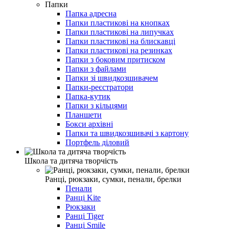
Папки
Папка адресна
Папки пластикові на кнопках
Папки пластикові на липучках
Папки пластикові на блискавці
Папки пластикові на резинках
Папки з боковим притиском
Папки з файлами
Папки зі швидкозшивачем
Папки-реєстратори
Папка-кутик
Папки з кільцями
Планшети
Бокси архівні
Папки та швидкозшивачі з картону
Портфель діловий
Школа та дитяча творчість
Ранці, рюкзаки, сумки, пенали, брелки
Пенали
Ранці Kite
Рюкзаки
Ранці Tiger
Ранці Smile