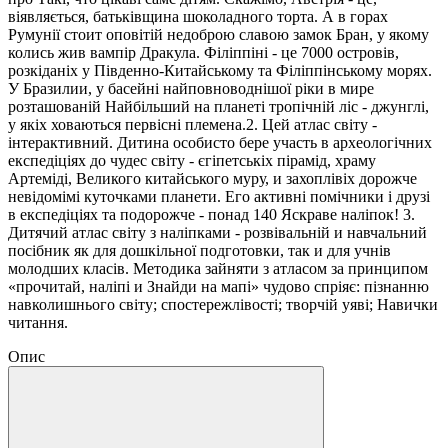
віявляється, батьківщина шоколадного торта. А в горах
Румунії стоит оповітій недоброю славою замок Бран, у якому
колись жив вампір Дракула. Філіппіні - це 7000 островів,
розкіданіх у Південно-Китайському та Філіппінському морях.
У Бразилии, у басейні найповноводнішої ріки в мире
розташованій Найбільший на планеті тропічній ліс - джунглі,
у якіх ховаються первісні племена.2. Цей атлас світу -
інтерактивний. Дитина особисто бере участь в археологічних
експедіціях до чудес світу - єгіпетськіх пірамід, храму
Артеміді, Великого китайського муру, и захоплівіх дорожче
невідомімі куточками планети. Его активні помічники і друзі
в експедіціях та подорожче - понад 140 Яскраве наліпок! 3.
Дитячий атлас світу з наліпками - розвівальній и навчальний
посібник як для дошкільної подготовки, так и для учнів
молодших класів. Методика зайняти з атласом за принципом
«прочитай, наліпі и Знайди на мапі» чудово спріяє: пізнанню
навколишнього світу; спостережлівості; творчій уяві; Навички
читання.
Опис