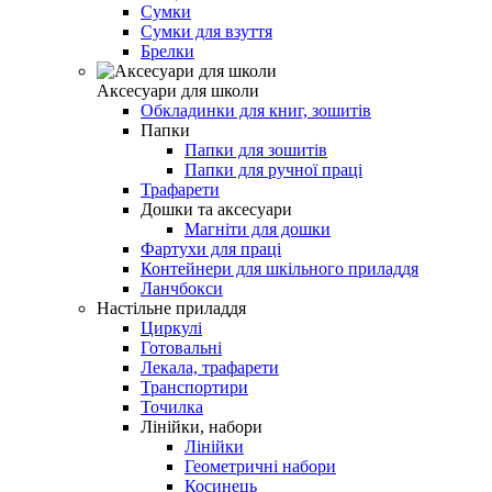
Сумки
Сумки для взуття
Брелки
Аксесуари для школи
Обкладинки для книг, зошитів
Папки
Папки для зошитів
Папки для ручної праці
Трафарети
Дошки та аксесуари
Магніти для дошки
Фартухи для праці
Контейнери для шкільного приладдя
Ланчбокси
Настільне приладдя
Циркулі
Готовальні
Лекала, трафарети
Транспортири
Точилка
Лінійки, набори
Лінійки
Геометричні набори
Косинець