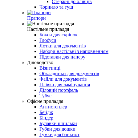
Стержні до олівців
Чорнило та туш
Прапори
Настільне приладдя
Бокси для скріпок
Глобуси
Лотки для документів
Набори настільні з наповненням
Підставки для паперу
Діловодство
Візитниці
Обкладинки для документів
Файли для документів
Плівка для ламінування
Діловий портфель
Тубус
Офісне приладдя
Антистеплер
Бейдж
Біндер
Булавки шпильки
Губки для дошки
Гумки для банкнот