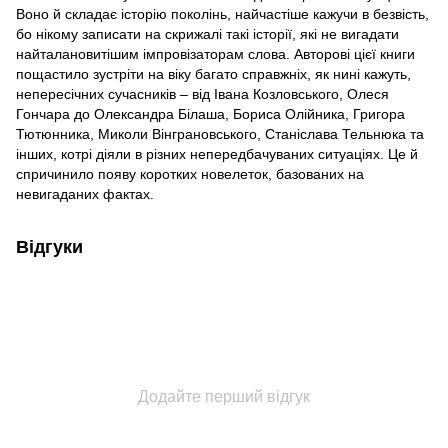
Воно й складає історію поколінь, найчастіше кажучи в безвість,
бо нікому записати на скрижалі такі історії, які не вигадати
найталановитішим імпровізаторам слова. Авторові цієї книги
пощастило зустріти на віку багато справжніх, як нині кажуть,
непересічних сучасників – від Івана Козловського, Олеся
Гончара до Олександра Білаша, Бориса Олійника, Григора
Тютюнника, Миколи Вінграновського, Станіслава Тельнюка та
інших, котрі діяли в різних непередбачуваних ситуаціях. Це й
спричинило появу коротких новелеток, базованих на
невигаданих фактах.
Відгуки
Додайте перший відгук