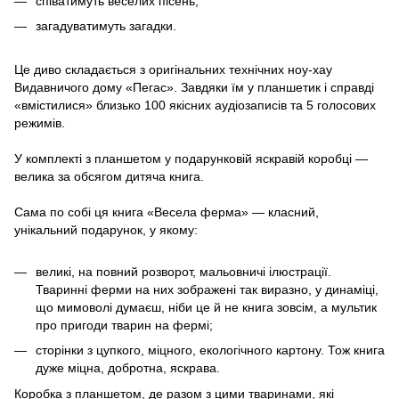
співатимуть веселих пісень;
загадуватимуть загадки.
Це диво складається з оригінальних технічних ноу-хау
Видавничого дому «Пегас». Завдяки їм у планшетик і справді
«вмістилися» близько 100 якісних аудіозаписів та 5 голосових
режимів.
У комплекті з планшетом у подарунковій яскравій коробці —
велика за обсягом дитяча книга.
Сама по собі ця книга «Весела ферма» — класний,
унікальний подарунок, у якому:
великі, на повний розворот, мальовничі ілюстрації.
Тваринні ферми на них зображені так виразно, у динаміці,
що мимоволі думаєш, ніби це й не книга зовсім, а мультик
про пригоди тварин на фермі;
сторінки з цупкого, міцного, екологічного картону. Тож книга
дуже міцна, добротна, яскрава.
Коробка з планшетом, де разом з цими тваринами, які