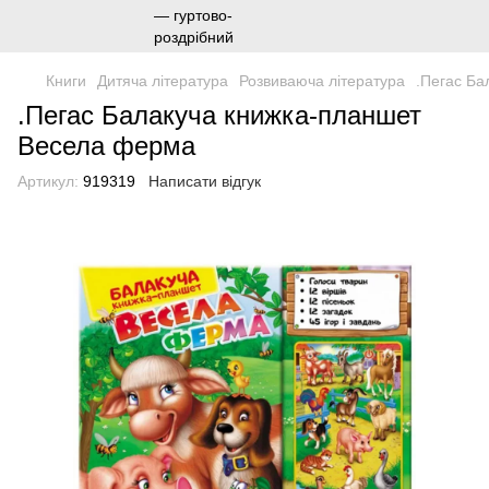
Книги
Дитяча література
Розвиваюча література
.Пегас Ба
.Пегас Балакуча книжка-планшет
Весела ферма
Артикул:
919319
Написати відгук