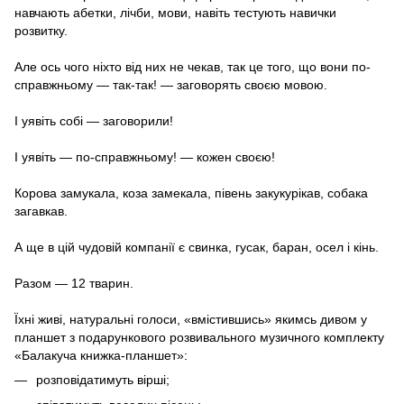
навчають абетки, лічби, мови, навіть тестують навички
розвитку.
Але ось чого ніхто від них не чекав, так це того, що вони по-
справжньому — так-так! — заговорять своєю мовою.
І уявіть собі — заговорили!
І уявіть — по-справжньому! — кожен своєю!
Корова замукала, коза замекала, півень закукурікав, собака
загавкав.
А ще в цій чудовій компанії є свинка, гусак, баран, осел і кінь.
Разом — 12 тварин.
Їхні живі, натуральні голоси, «вмістившись» якимсь дивом у
планшет з подарункового розвивального музичного комплекту
«Балакуча книжка-планшет»:
розповідатимуть вірші;