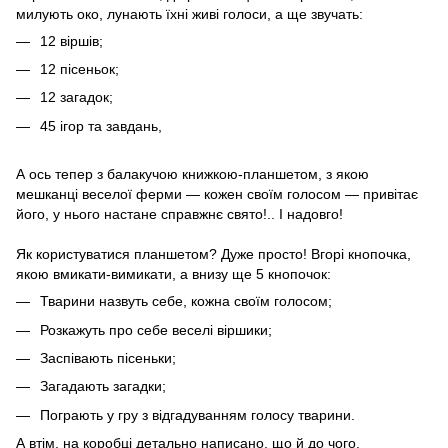
милують око, лунають їхні живі голоси, а ще звучать:
12 віршів;
12 пісеньок;
12 загадок;
45 ігор та завдань,
А ось тепер з балакучою книжкою-планшетом, з якою
мешканці веселої ферми — кожен своїм голосом — привітає
його, у нього настане справжнє свято!.. І надовго!
Як користуватися планшетом? Дуже просто! Вгорі кнопочка,
якою вмикати-вимикати, а внизу ще 5 кнопочок:
Тварини назвуть себе, кожна своїм голосом;
Розкажуть про себе веселі віршики;
Заспівають пісеньки;
Загадають загадки;
Пограють у гру з відгадуванням голосу тварини.
А втім, на коробці детально написано, що й до чого.