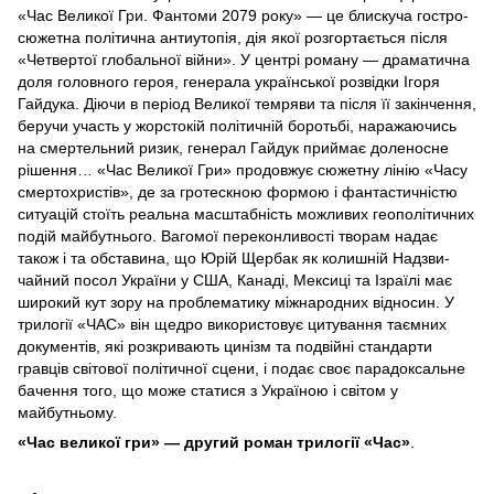
«Час Великої Гри. Фантоми 2079 року» — це блискуча гостро­­­
сюжетна політична антиутопія, дія якої розгортається після
«Чет­вертої глобальної війни». У центрі роману — драматична
доля головного героя, генерала української розвідки Ігоря
Гайдука. Діючи в період Великої темряви та після її закінчення,
беручи участь у жорстокій політичній боротьбі, наражаючись
на смертельний ризик, генерал Гайдук приймає доленосне
рішен­ня… «Час Великої Гри» продовжує сюжетну лінію «Часу
смертохристів», де за гро­теск­­­ною формою і фантастичністю
ситуацій стоїть реальна масштабність можливих геополітич­них
подій майбутнього. Вагомої пере­конливості творам надає
також і та обставина, що Юрій Щербак як колишній Надзви­
чайний посол України у США, Канаді, Мек­сиці та Ізраїлі має
широкий кут зору на проблематику міжнародних відносин. У
трилогії «ЧАС» він щедро викорис­товує цитування таємних
документів, які розкривають цинізм та подвійні стандарти
гравців світової політичної сцени, і подає своє пара­доксальне
бачення того, що може статися з Украї­ною і світом у
майбутньому.
«Час великої гри» — другий роман трилогії «Час»
.