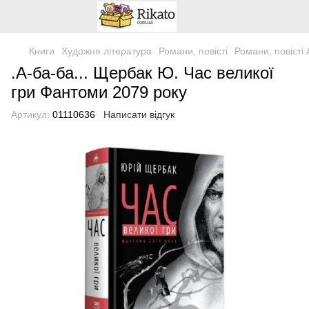
Книги
Художня література
Романи, повісті
Романи, повісті 
.А-ба-ба... Щербак Ю. Час великої
гри Фантоми 2079 року
Артикул:
01110636
Написати відгук