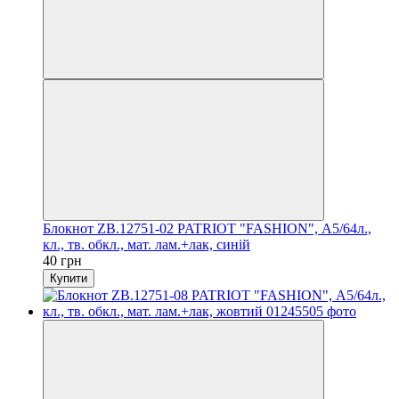
Блокнот ZB.12751-02 PATRIOT "FASHION", А5/64л.,
кл., тв. обкл., мат. лам.+лак, синій
40 грн
Купити