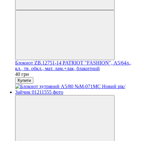
Блокнот ZB.12751-14 PATRIOT "FASHION", А5/64л.,
кл., тв. обкл., мат. лам.+лак, блакитний
40 грн
Купити