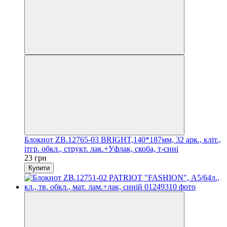
Блокнот ZB.12765-03 BRIGHT,140*187мм, 32 арк., кліт.,
ітгр. обкл., структ. лак.+Уфлак, скоба, т-сині
23 грн
Купити