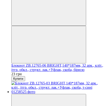
Блокнот ZB.12765-06 BRIGHT,140*187мм, 32 арк., кліт.,
ітгр. обкл., структ. лак.+Уфлак, скоба, бірюзо
23 грн
Купити