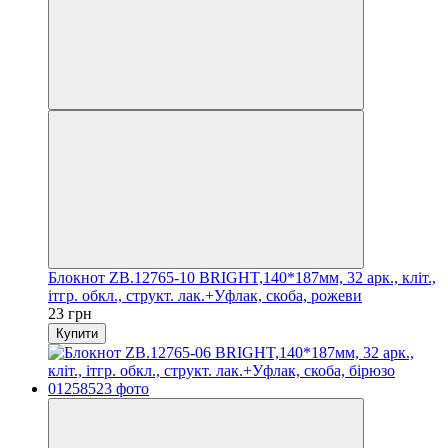
Блокнот ZB.12765-10 BRIGHT,140*187мм, 32 арк., кліт.,
ітгр. обкл., структ. лак.+Уфлак, скоба, рожеви
23 грн
Купити