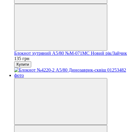
Блокнот хутряний А5/80 №М-071МС Новий рік/Зайчик
135 грн
Купити