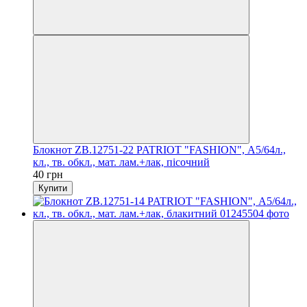
Блокнот ZB.12751-22 PATRIOT "FASHION", А5/64л.,
кл., тв. обкл., мат. лам.+лак, пісочний
40 грн
Купити