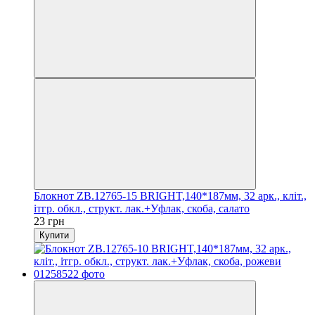
Блокнот ZB.12765-15 BRIGHT,140*187мм, 32 арк., кліт.,
ітгр. обкл., структ. лак.+Уфлак, скоба, салато
23 грн
Купити