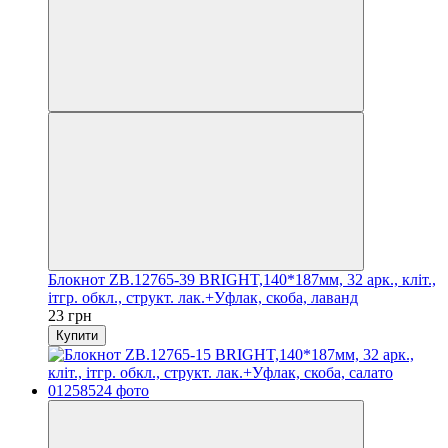
Блокнот ZB.12765-39 BRIGHT,140*187мм, 32 арк., кліт.,
ітгр. обкл., структ. лак.+Уфлак, скоба, лаванд
23 грн
Купити