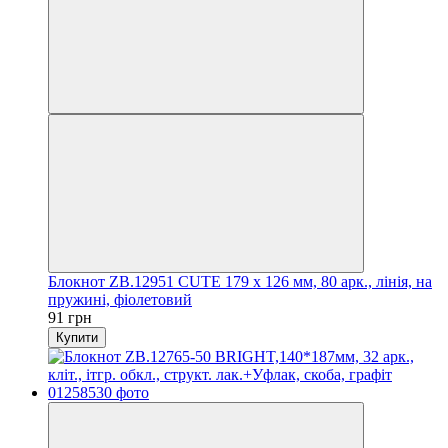
Блокнот ZB.12951 CUTE 179 х 126 мм, 80 арк., лінія, на
пружині, фіолетовий
91 грн
Купити