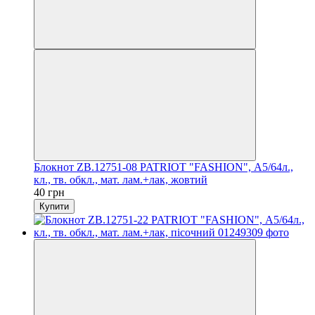
Блокнот ZB.12751-08 PATRIOT "FASHION", А5/64л.,
кл., тв. обкл., мат. лам.+лак, жовтий
40 грн
Купити