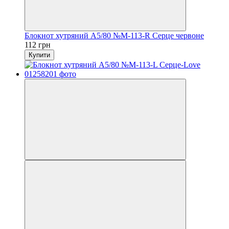
Блокнот хутряний А5/80 №М-113-R Серце червоне
112 грн
Купити