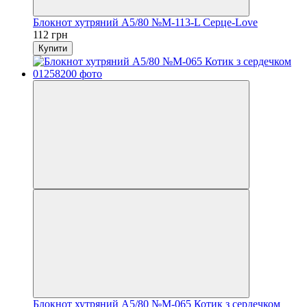
Блокнот хутряний А5/80 №М-113-L Серце-Love
112 грн
Купити
Блокнот хутряний А5/80 №М-065 Котик з сердечком