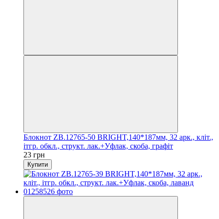
Блокнот ZB.12765-50 BRIGHT,140*187мм, 32 арк., кліт.,
ітгр. обкл., структ. лак.+Уфлак, скоба, графіт
23 грн
Купити