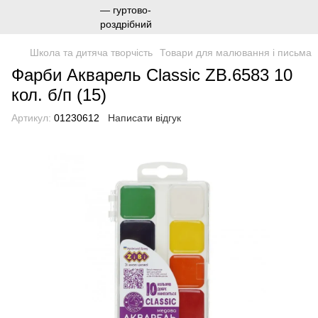
Школа та дитяча творчість
Товари для малювання і письма
Фарби Акварель Classic ZB.6583 10
кол. б/п (15)
Артикул:
01230612
Написати відгук