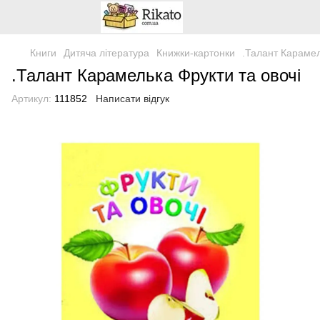
Книги
Дитяча література
Книжки-картонки
.Талант Карамел
.Талант Карамелька Фрукти та овочі
Артикул:
111852
Написати відгук