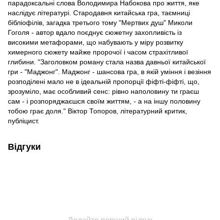
парадоксальні слова Володимира Набокова про життя, яке
наслідує літературі. Стародавня китайська гра, таємниці
бібліофілів, загадка третього тому "Мертвих душ" Миколи
Гоголя - автор вдало поєднує сюжетну захопливість із
високими метафорами, що набувають у міру розвитку
химерного сюжету майже пророчої і часом страхітливої
глибини. "Заголовком роману стала назва давньої китайської
гри - "Маджонг". Маджонг - шансова гра, в якій уміння і везіння
розподілені мало не в ідеальній пропорції фіфті-фіфті, що,
зрозуміло, має особливий сенс: рівно наполовину ти граєш
сам - і розпоряджаєшся своїм життям, - а на іншу половину
тобою грає доля." Віктор Топоров, літературний критик,
публіцист.
Відгуки