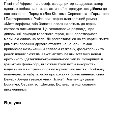
Північної Африки, філософ, жрець, ритор та адвокат, автор
одного з небагатьох творів античної літератури, що дійшли до
нас повністю. Поряд з «Дон Кіхотом» Сервантеса, «Гаргантюа
і Пантагрюелем» Рабле авантюрно-алегоричний роман
«Метаморфози, або Золотий осел» належить до вершин
світового письменства. Це захоплювача розповідь про
дивовижні пригоди головного героя, який перетворився
магічною силою на осла. Дії розгортаються на тлі картин життя
римської провінції другого століття нашої ери. Роман
приваблює незвичайним сплавом казкових, фольклорних та
реалістичних сюжетів. Текст містить безліч вставних новел
еротичного і детективно-кримінального змісту. Почерпнуті в
грецькому фольклорі, ці сюжети були потім використані
видатними майстрами образотворчого мистецтва. Особливу
популярність набула казка про кохання божественного сина
Венери Амура і земної жінки Психеї. Апулея цінували
Боккаччо, Сервантес, Шекспір, Вольтер та інші славетні
письменники.
Відгуки