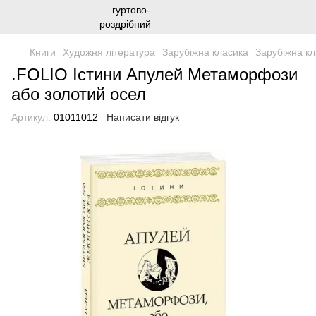
Книги
Художня література
Зарубіжна класика
Зарубіжна к
.FOLIO Істини Апулей Метаморфози
або золотий осел
Артикул:
01011012
Написати відгук