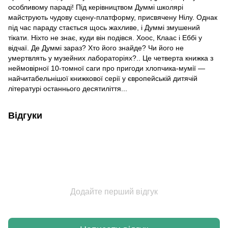
особливому параді! Під керівництвом Думмі школярі
майструють чудову сцену-платформу, присвячену Нілу. Однак
під час параду стається щось жахливе, і Думмі змушений
тікати. Ніхто не знає, куди він подівся. Хоос, Клаас і Еббі у
відчаї. Де Думмі зараз? Хто його знайде? Чи його не
умертвлять у музейних лабораторіях?.. Це четверта книжка з
неймовірної 10-томної саги про пригоди хлопчика-мумії —
найчитабельнішої книжкової серії у європейській дитячій
літературі останнього десятиліття...
Відгуки
Додайте перший відгук