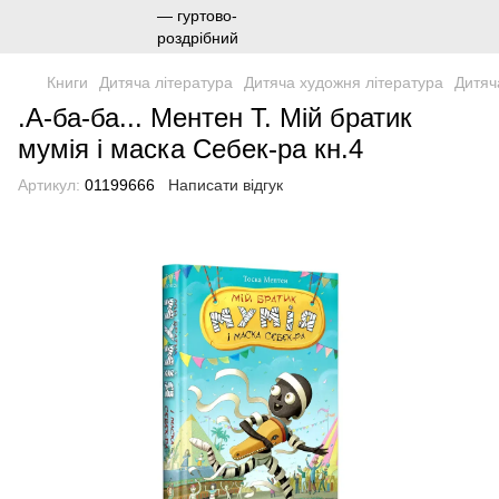
Книги
Дитяча література
Дитяча художня література
Дитяч
.А-ба-ба... Ментен Т. Мій братик
мумія і маска Себек-ра кн.4
Артикул:
01199666
Написати відгук