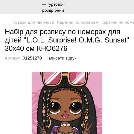
Товари для творчості
Картини по номерам
Картини по ном
Набір для розпису по номерах для
дітей "L.O.L. Surprise! O.M.G. Sunset"
30х40 см КНО6276
Артикул:
01251270
Написати відгук