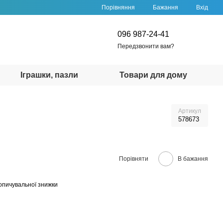
Порівняння
Бажання
Вхід
096 987-24-41
Передзвонити вам?
Іграшки, пазли
Товари для дому
Артикул
578673
Порівняти
В бажання
опичувальної знижки