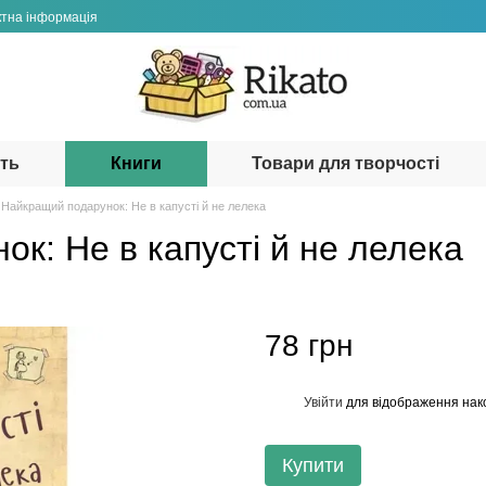
ктна інформація
сть
Книги
Товари для творчості
 Найкращий подарунок: Не в капусті й не лелека
к: Не в капусті й не лелека
78 грн
Увійти
для відображення нак
%
Купити