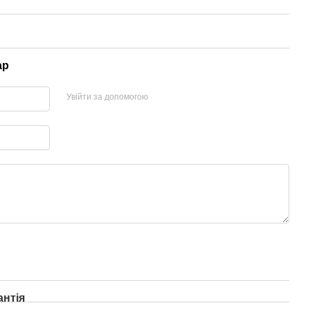
ар
Увійти за допомогою
антія