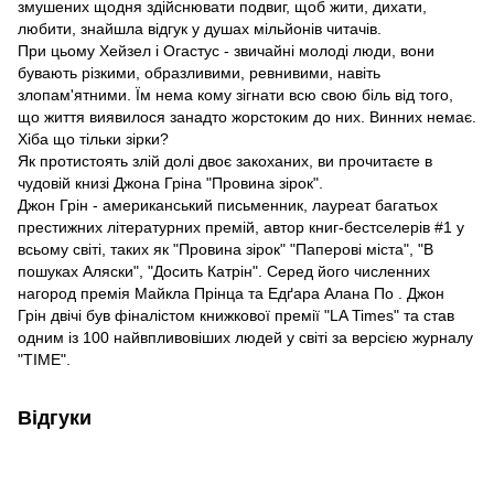
змушених щодня здійснювати подвиг, щоб жити, дихати,
любити, знайшла відгук у душах мільйонів читачів.
При цьому Хейзел і Огастус - звичайні молоді люди, вони
бувають різкими, образливими, ревнивими, навіть
злопам'ятними. Їм нема кому зігнати всю свою біль від того,
що життя виявилося занадто жорстоким до них. Винних немає.
Хіба що тільки зірки?
Як протистоять злій долі двоє закоханих, ви прочитаєте в
чудовій книзі Джона Гріна "Провина зірок".
Джон Грін - американський письменник, лауреат багатьох
престижних літературних премій, автор книг-бестселерів #1 у
всьому світі, таких як "Провина зірок" "Паперові міста", "В
пошуках Аляски", "Досить Катрін". Серед його численних
нагород премія Майкла Прінца та Едґара Алана По . Джон
Грін двічі був фіналістом книжкової премії "LA Times" та став
одним із 100 найвпливовіших людей у світі за версією журналу
"TIME".
Відгуки