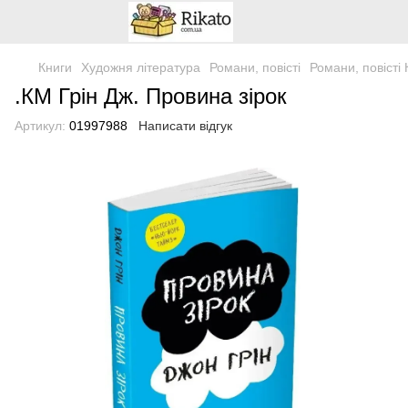
Книги
Художня література
Романи, повісті
Романи, повісті
.КМ Грін Дж. Провина зірок
Артикул:
01997988
Написати відгук