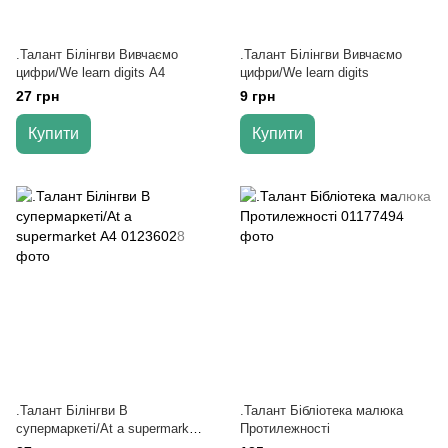
.Талант Білінгви Вивчаємо
.Талант Білінгви Вивчаємо
цифри/We learn digits А4
цифри/We learn digits
27 грн
9 грн
Купити
Купити
.Талант Білінгви В
.Талант Бібліотека малюка
супермаркеті/At a supermarket
Протилежності
А4