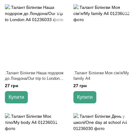
.Талант Білінгви Наша подорож
.Талант Білінгви Моя сім'я/My
до Лондона/Our trip to London
family А4
А4
27 грн
27 грн
Купити
Купити