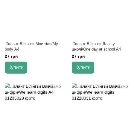
.Талант Білінгви Моє тіло/My
.Талант Білінгви День у
body А4
школі/One day at school А4
27 грн
27 грн
Купити
Купити