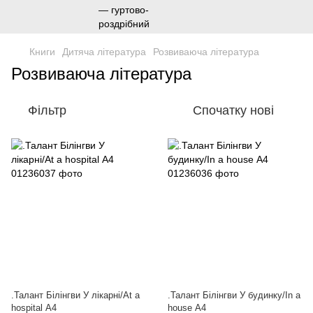
Книги
Дитяча література
Розвиваюча література
Розвиваюча література
Фільтр
Спочатку нові
.Талант Білінгви У лікарні/At a
.Талант Білінгви У будинку/In a
hospital А4
house А4