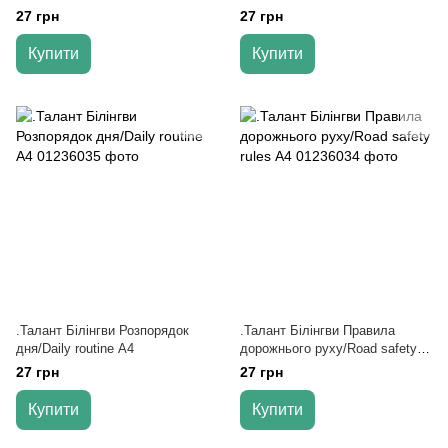
27 грн
27 грн
Купити
Купити
.Талант Білінгви Розпорядок
.Талант Білінгви Правила
дня/Daily routine А4
дорожнього руху/Road safety
rules А4
27 грн
27 грн
Купити
Купити