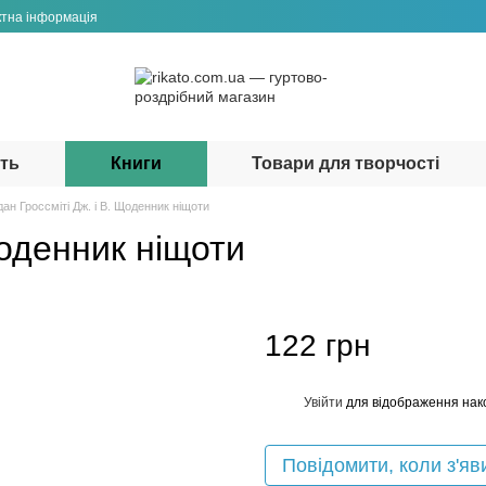
ктна інформація
сть
Книги
Товари для творчості
дан Гроссміті Дж. і В. Щоденник ніщоти
Щоденник ніщоти
122 грн
Увійти
для відображення нак
%
Повідомити, коли з'яв