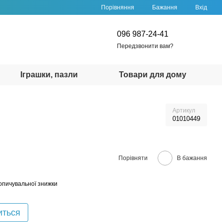
Порівняння
Бажання
Вхід
096 987-24-41
Передзвонити вам?
Іграшки, пазли
Товари для дому
Артикул
01010449
Порівняти
В бажання
опичувальної знижки
иться