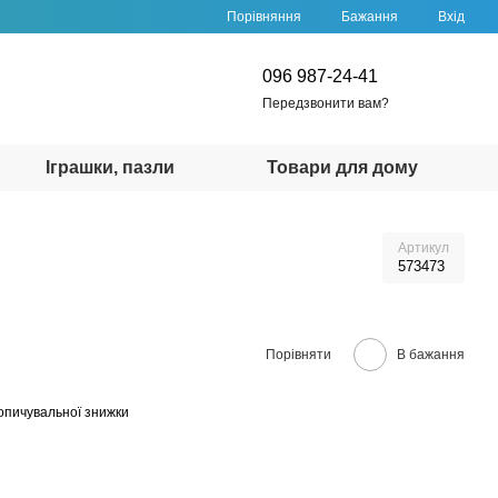
Порівняння
Бажання
Вхід
096 987-24-41
Передзвонити вам?
Іграшки, пазли
Товари для дому
Артикул
573473
Порівняти
В бажання
опичувальної знижки