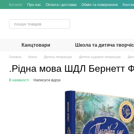
Перейти до основного контенту
Каталог
Про нас
Оплата і доставка
Обмін та повернення
Конта
Канцтовари
Школа та дитяча творчі
Головна
Книги
Дитяча література
Дитяча художня література
Дит
.Рідна мова ШДЛ Бернетт Ф
В наявності
Написати відгук