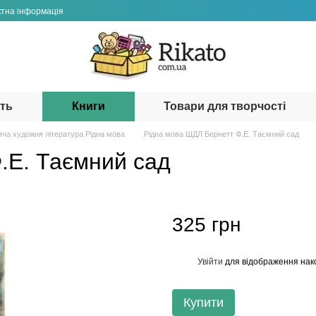
ктна інформація
сть
Книги
Товари для творчості
яча художня література Рідна мова
.Рідна мова ШДЛ Бернетт Ф.Е. Таємний сад
.Е. Таємний сад
325 грн
Увійти
для відображення нак
%
Купити