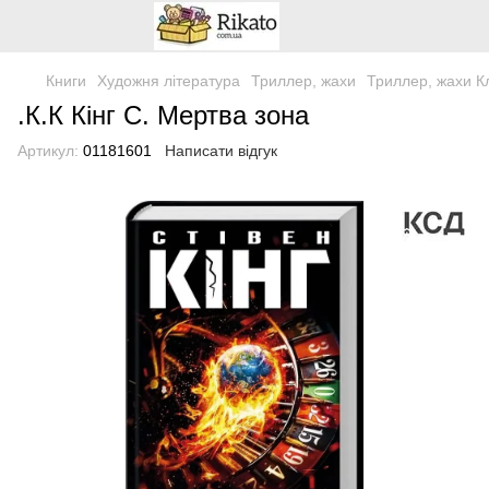
Книги
Художня література
Триллер, жахи
Триллер, жахи К
.К.К Кінг С. Мертва зона
Артикул:
01181601
Написати відгук