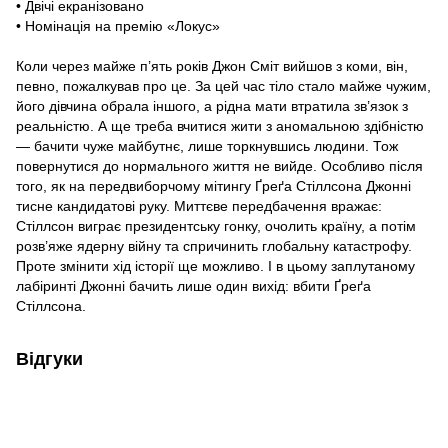
• Двічі екранізовано
• Номінація на премію «Локус»
Коли через майже п’ять років Джон Сміт вийшов з коми, він,
певно, пожалкував про це. За цей час тіло стало майже чужим,
його дівчина обрала іншого, а рідна мати втратила зв’язок з
реальністю. А ще треба вчитися жити з аномальною здібністю
— бачити чуже майбутнє, лише торкнувшись людини. Тож
повернутися до нормального життя не вийде. Особливо після
того, як на передвиборчому мітингу Ґреґа Стіллсона Джонні
тисне кандидатові руку. Миттєве передбачення вражає:
Стіллсон виграє президентську гонку, очолить країну, а потім
розв’яже ядерну війну та спричинить глобальну катастрофу.
Проте змінити хід історії ще можливо. І в цьому заплутаному
лабіринті Джонні бачить лише один вихід: вбити Ґреґа
Стіллсона.
Відгуки