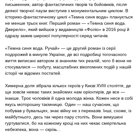
письменник, автор фантастичних творів та бойовиків, після
деякої творчої паузи виступив з монументальним циклом. В
історико-фантастичному циклі «Темна синя вода» планується
не менше трьох книг. Перший роман — «Темна синя вода.
Джерело», який вийшов у видавництві «Фоліо» в 2016 році й
одразу зажив широкої популярності серед читачів.
«Темна синя вода. Ручай» — це другий роман із серії
подорожей в минуле України, де всі подробиці тогочасного
життя виписані автором зі знанням тих реалій, чого б вони не
стосувалися — побуту, масштабних вікопомних подій у нашій
історії чи відомих постатей.
Химерна доля зібрала кількох героїв у Києві ХVIII століття, де
ще зовсім немає таких знайомих нам орієнтирів, де все —
інакше. Троє чоловіків й одна молода жінка. Кожен несе в собі
якусь моторошну таємницю. Один — наш сучасник, що
побував у бувальцях, знає війну не з переказів. Інші, схоже, із
майбутнього, десь так через пару століть. Вони вимушені
гуртуватися, бо на кожному кроці на них чекає смертельна
небезпека, вона — скрізь...