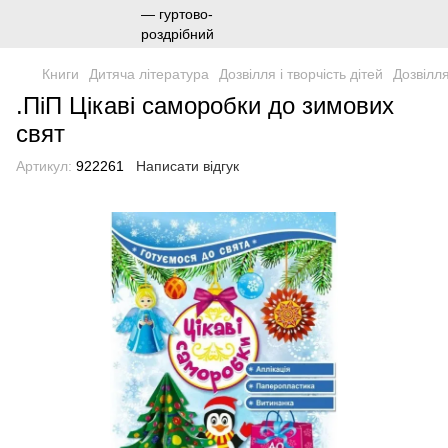
Книги
Дитяча література
Дозвілля і творчість дітей
Дозвілля
.ПіП Цікаві саморобки до зимових
свят
Артикул:
922261
Написати відгук