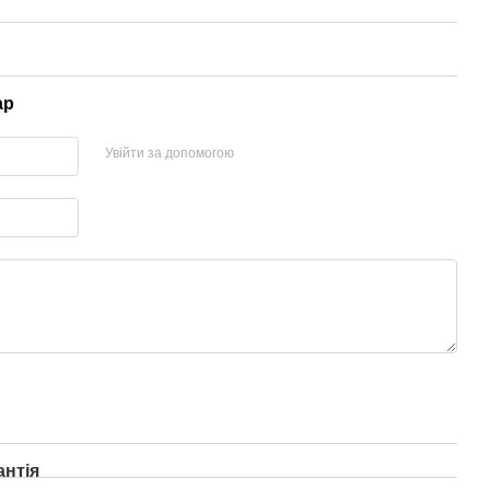
ар
Увійти за допомогою
антія