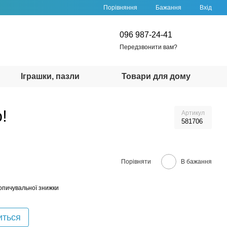
Порівняння
Бажання
Вхід
096 987-24-41
Передзвонити вам?
Іграшки, пазли
Товари для дому
!
Артикул
581706
Порівняти
В бажання
опичувальної знижки
иться