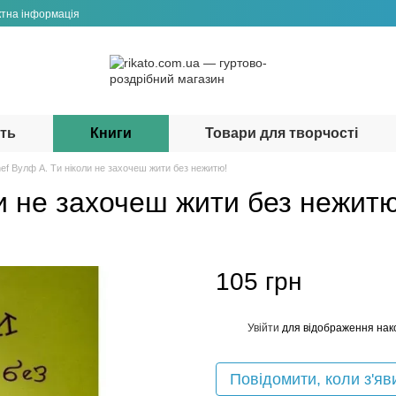
ктна інформація
сть
Книги
Товари для творчості
ef Вулф А. Ти ніколи не захочеш жити без нежитю!
и не захочеш жити без нежитю
105 грн
Увійти
для відображення нак
%
Повідомити, коли з'яв