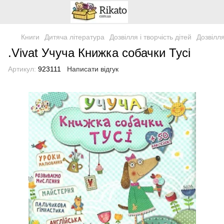
Книги
Дитяча література
Дозвілля і творчість дітей
Дозвілля
.Vivat Учуча Книжка собачки Тусі
Артикул:
923111
Написати відгук