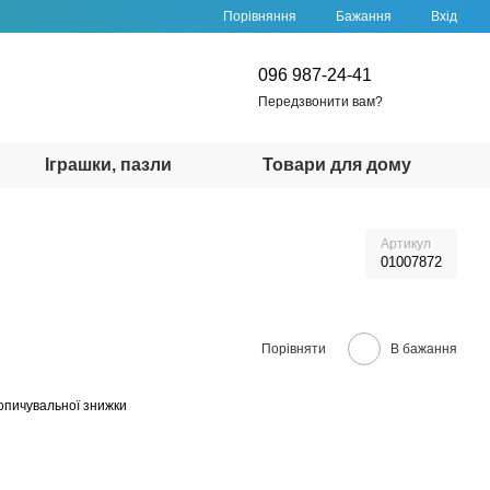
Порівняння
Бажання
Вхід
096 987-24-41
Передзвонити вам?
Іграшки, пазли
Товари для дому
Артикул
01007872
Порівняти
В бажання
опичувальної знижки