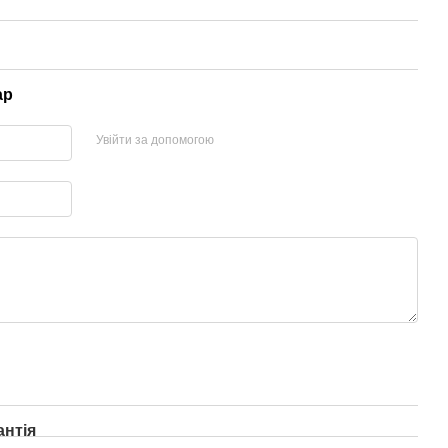
ар
Увійти за допомогою
антія