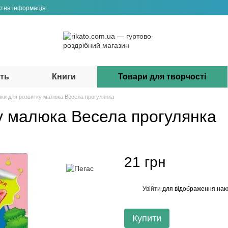
ктна інформація
сть
Книги
Товари для творчості
пки для розвитку малюка Весела прогулянка
ку малюка Весела прогулянка
21 грн
Увійти
для відображення нак
%
Купити