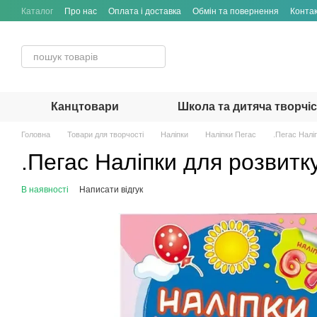
Перейти до основного контенту
Каталог
Про нас
Оплата і доставка
Обмін та повернення
Конта
Канцтовари
Школа та дитяча творчі
Головна
Товари для творчості
Наліпки
Наліпки Пегас
.Пегас Налі
.Пегас Наліпки для розвит
В наявності
Написати відгук