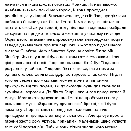
навчатися в іншій школі, поїхав до Франції. Як нам відомо,
Анабель визнали психічно хворою, й вона проходила
реабілітацію у лікарні. Втаємничена веде свій блог, приділяючи
набагато більше уваги Лів та Генрі. Тема стосунків ніколи не
втратить своєї актуальності, тому підлітки швиденько розібрали
стосунки на предмет «ліжка» й «кохання у чистому вигляді».
Окрім цього, втаємничена продовжувала випереджати події й
завжди дізнавалася про все першою. Як-от про бідолашного
містера Снаґлза: його вбивство було на совісті Лів та Мії
Зільбер. Життя у школі було не таким вже й солодким після
цієї резонансної події. Генрі не полишав Лів й був її єдиною
розрадою у той час. Флоренс більше не сиділа з ними за
одним столом, Емілі із солідарності зробила так само. Ні для
кого не секрет, що у складні моменти життя підтримка
приходить від тих людей, які до сьогодні були для тебе поза
сумнівами ворогами. До Лів та Генрі наважився приєднатися й
Артур. Можна стверджувати, що Генрі не пробачив своєму
«колишньому» найкращому другові всієї брехні, якої було
чимало у «Першій книзі сновидінь»; особливо боляче
пригадувати про підлу витівку зі склепом… Але це був просто
гарний жест з боку Артура, принаймні маленький шанс укласти
таке собі перемир’я. Якби ж вони тільки знали, чого можна