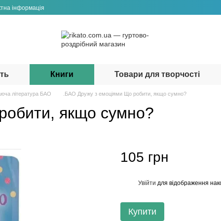
ктна інформація
сть
Книги
Товари для творчості
юча література БАО
.БАО Дружу з емоціями Що робити, якщо сумно?
робити, якщо сумно?
105 грн
Увійти
для відображення нак
%
Купити