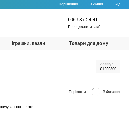
Порівняння
Бажання
Вхід
096 987-24-41
Передзвонити вам?
Іграшки, пазли
Товари для дому
Артикул
01255300
Порівняти
В бажання
опичувальної знижки