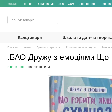
Перейти до основного контенту
Каталог
Про нас
Оплата і доставка
Обмін та повернення
Конта
Канцтовари
Школа та дитяча творчі
Головна
Книги
Дитяча література
Розвиваюча література
Розвива
.БАО Дружу з емоціями Що 
В наявності
Написати відгук