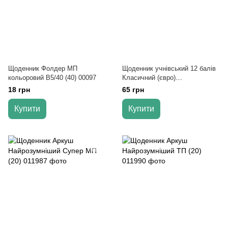
Щоденник Фолдер МП
Щоденник учнівський 12 балів
кольоровий В5/40 (40) 00097
Класичний (євро)
<4820072410035> (20)
18 грн
65 грн
Купити
Купити