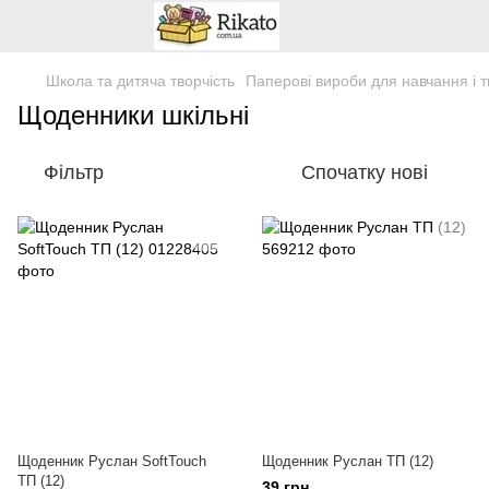
Школа та дитяча творчість
Паперові вироби для навчання і т
Щоденники шкільні
Фільтр
Спочатку нові
Щоденник Руслан SoftTouch
Щоденник Руслан ТП (12)
ТП (12)
39 грн