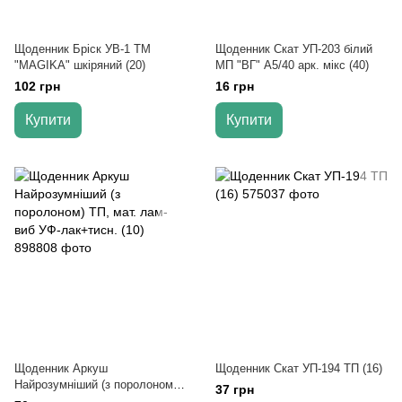
Щоденник Бріск УВ-1 TM
Щоденник Скат УП-203 білий
"MAGIKA" шкіряний (20)
МП "ВГ" А5/40 арк. мікс (40)
102 грн
16 грн
Купити
Купити
Щоденник Аркуш
Щоденник Скат УП-194 ТП (16)
Найрозумніший (з поролоном)
37 грн
ТП, мат. лам-виб УФ-лак+тисн.