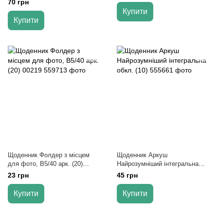
70 грн
(10)
Купити
Купити
Щоденник Фолдер з місцем
Щоденник Аркуш
для фото, В5/40 арк. (20)
Найрозумніший інтегральна
00219
обкл. (10)
23 грн
45 грн
Купити
Купити