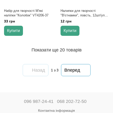
Набір для творчості М'які
Налипки для творчості
наліпки "Колобок" VT4206-37
"В'єтнамки", повсть, 12шт/уп
951611
33 грн
12 грн
Купити
Купити
Показати ще 20 товарів
Назад
Вперед
1
з 3
096 987-24-41
068 202-72-50
Контактна інформація