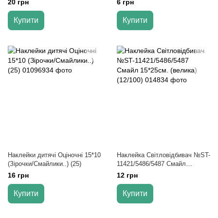
20 грн
6 грн
Купити
Купити
Наклейки дитячі Оціночні 15*10
Наклейка Світловідбивач №ST-
(Зірочки/Смайлики..) (25)
11421/5486/5487 Смайл
15*25см. (велика) (12/100)
16 грн
12 грн
Купити
Купити