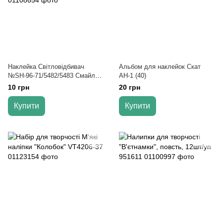
Наклейка Світловідбивач
Альбом для наклейок Скат
№SH-96-71/5482/5483 Смайл/
АН-1 (40)
Лапа-Рука 18,5*14,5 см.
10 грн
20 грн
(середня) (12-50-100)
Купити
Купити