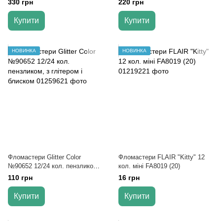
330 грн
220 грн
Купити
Купити
НОВИНКА
НОВИНКА
Фломастери Glitter Color
Фломастери FLAIR "Kitty" 12
№90652 12/24 кол. пензликом,
кол. міні FA8019 (20)
з глітером і блиском
110 грн
16 грн
Купити
Купити