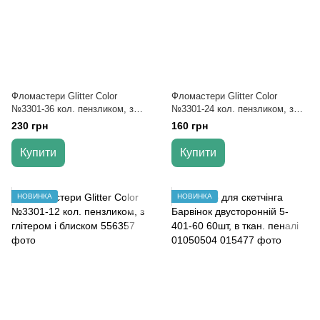
Фломастери Glitter Color
Фломастери Glitter Color
№3301-36 кол. пензликом, з
№3301-24 кол. пензликом, з
глітером і блиском
глітером і блиском
230 грн
160 грн
Купити
Купити
НОВИНКА
НОВИНКА