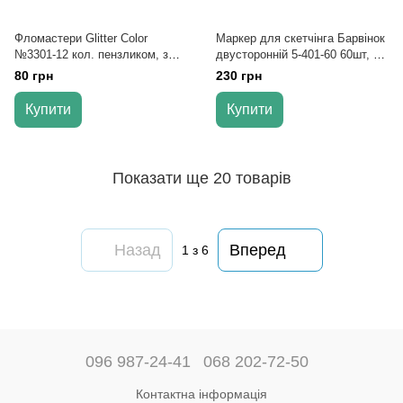
Фломастери Glitter Color
Маркер для скетчінга Барвінок
№3301-12 кол. пензликом, з
двусторонній 5-401-60 60шт, в
глітером і блиском
ткан. пеналі 01050504
80 грн
230 грн
Купити
Купити
Показати ще 20 товарів
Назад
Вперед
1
з 6
096 987-24-41
068 202-72-50
Контактна інформація