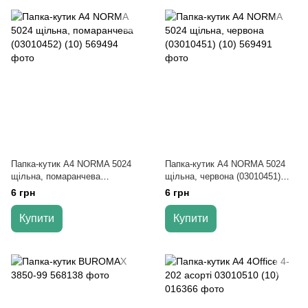
Папка-кутик А4 NORMA 5024
Папка-кутик А4 NORMA 5024
щільна, помаранчева
щільна, червона (03010451)
(03010452) (10)
(10)
6 грн
6 грн
Купити
Купити