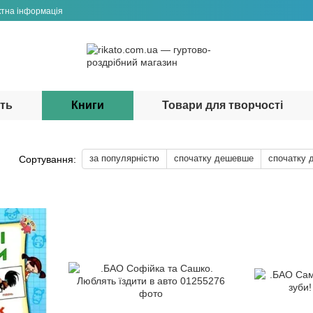
ктна інформація
сть
Книги
Товари для творчості
за популярністю
спочатку дешевше
спочатку 
Сортування: