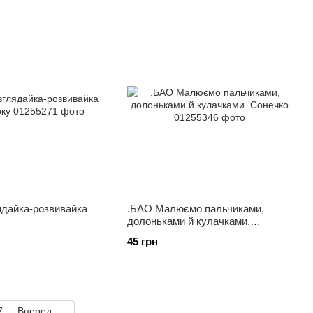
ядайка-розвивайка
.БАО Малюємо пальчиками,
долоньками й кулачками.
Сонечко
45 грн
7
Вперед