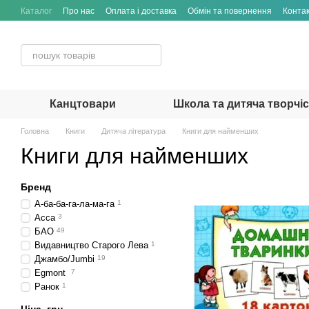
Перейти до основного контенту
Каталог
Про нас
Оплата і доставка
Обмін та повернення
Конта
Канцтовари
Школа та дитяча творчі
Головна
Книги
Дитяча література
Книги для найменших
Книги для найменших
Бренд
А-ба-ба-га-ла-ма-га
1
Асса
3
БАО
49
Видавництво Старого Лева
1
Джамбо/Jumbi
19
Egmont
7
Ранок
1