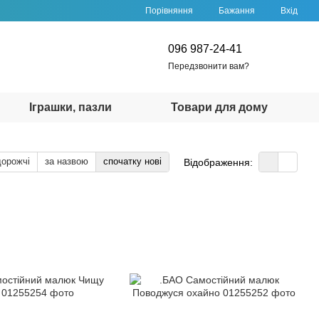
Порівняння
Бажання
Вхід
096 987-24-41
Передзвонити вам?
Іграшки, пазли
Товари для дому
дорожчі
за назвою
спочатку нові
Відображення: