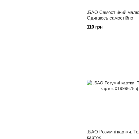
.БАО Самостійний малю
Одягаюсь самостійно
110 грн
.БАО Розумні картки. Тех
карток