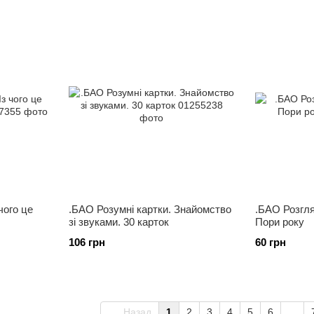
чого це
.БАО Розумні картки. Знайомство
.БАО Розгл
зі звуками. 30 карток
Пори року
106 грн
60 грн
Назад
1
2
3
4
5
6
...