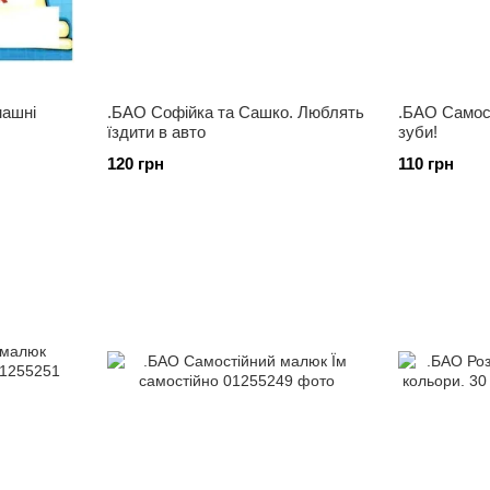
машні
.БАО Софійка та Сашко. Люблять
.БАО Самос
їздити в авто
зуби!
120 грн
110 грн