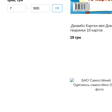
Ціна, грн
Від Ціна, грн
До Ціна, грн
ОК
.Джамбо Картки міні До
тваринки 18 карток
19 грн