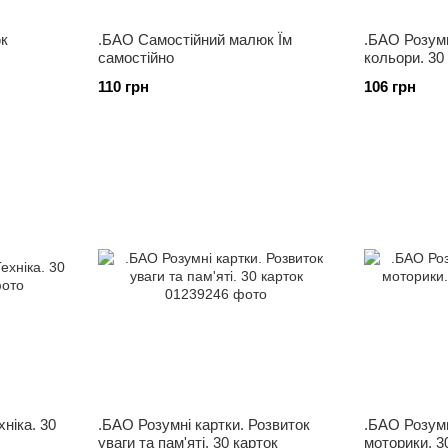
к
.БАО Самостійний малюк Їм
.БАО Розумн
самостійно
кольори. 30
110 грн
106 грн
ніка. 30
.БАО Розумні картки. Розвиток
.БАО Розумн
уваги та пам'яті. 30 карток
моторики. 3