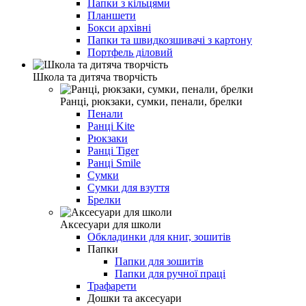
Папки з кільцями
Планшети
Бокси архівні
Папки та швидкозшивачі з картону
Портфель діловий
Школа та дитяча творчість
Ранці, рюкзаки, сумки, пенали, брелки
Пенали
Ранці Kite
Рюкзаки
Ранці Tiger
Ранці Smile
Сумки
Сумки для взуття
Брелки
Аксесуари для школи
Обкладинки для книг, зошитів
Папки
Папки для зошитів
Папки для ручної праці
Трафарети
Дошки та аксесуари