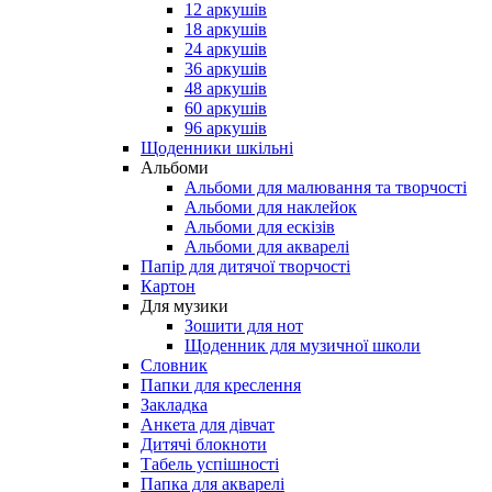
12 аркушів
18 аркушів
24 аркушів
36 аркушів
48 аркушів
60 аркушів
96 аркушів
Щоденники шкільні
Альбоми
Альбоми для малювання та творчості
Альбоми для наклейок
Альбоми для ескізів
Альбоми для акварелі
Папір для дитячої творчості
Картон
Для музики
Зошити для нот
Щоденник для музичної школи
Словник
Папки для креслення
Закладка
Анкета для дівчат
Дитячі блокноти
Табель успішності
Папка для акварелі