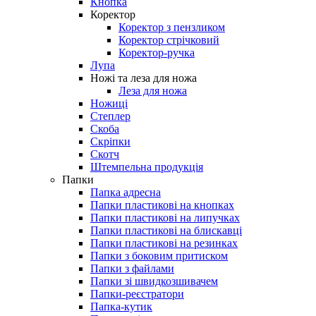
Кнопка
Коректор
Коректор з пензликом
Коректор стрічковий
Коректор-ручка
Лупа
Ножі та леза для ножа
Леза для ножа
Ножиці
Степлер
Скоба
Скріпки
Скотч
Штемпельна продукція
Папки
Папка адресна
Папки пластикові на кнопках
Папки пластикові на липучках
Папки пластикові на блискавці
Папки пластикові на резинках
Папки з боковим притиском
Папки з файлами
Папки зі швидкозшивачем
Папки-реєстратори
Папка-кутик