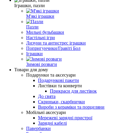
Іграшки, пазли
М'які іграшки
Пазли
Мильні бульбашки
Настільні ігри
Лизуни та антистрес іграшки
Попригунчики/Гравіті Бол
Іграшки
Зимові розваги
Товари для дому
Подарунки та аксесуари
Подарункові пакети
Листівки та конверти
Прикраси для листівок
До свята
Скриньки, скарбнички
Вироби з кераміки та порцеляни
Мобільні аксесуари
Мережеві зарядні пристрої
Зарядні кабелі
Павербанки