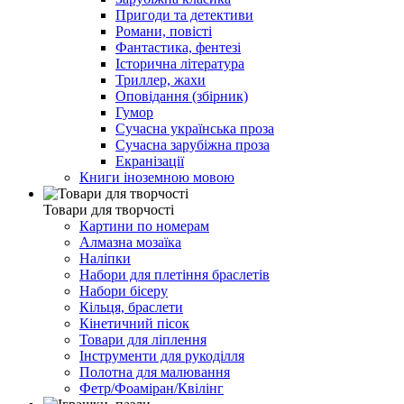
Пригоди та детективи
Романи, повісті
Фантастика, фентезі
Історична література
Триллер, жахи
Оповідання (збірник)
Гумор
Сучасна українська проза
Сучасна зарубіжна проза
Екранізації
Книги іноземною мовою
Товари для творчості
Картини по номерам
Алмазна мозаїка
Наліпки
Набори для плетіння браслетів
Набори бісеру
Кільця, браслети
Кінетичний пісок
Товари для ліплення
Інструменти для рукоділля
Полотна для малювання
Фетр/Фоаміран/Квілінг