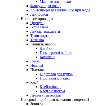
Магніти для дошки
Фартухи для праці
Контейнери для шкільного приладдя
Ланчбокси
Настільне приладдя
Циркулі
Готовальні
Лекала, трафарети
Транспортири
Точилка
Лінійки, набори
Лінійки
Геометричні набори
Косинець
Гумки
Ножиці
Підставка
Підставка для ручок
Підставка для книг
Клей
Клей-олівець
Клей з блиском
Лічильні матеріали
Паперові вироби для навчання і творчості
Зошити