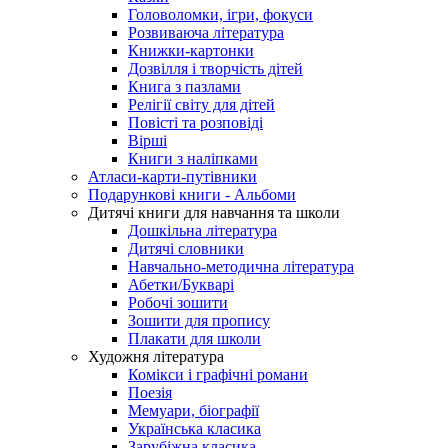
Головоломки, ігри, фокуси
Розвиваюча література
Книжки-картонки
Дозвілля і творчість дітей
Книга з пазлами
Релігії світу для дітей
Повісті та розповіді
Вірші
Книги з наліпками
Атласи-карти-путівники
Подарункові книги - Альбоми
Дитячі книги для навчання та школи
Дошкільна література
Дитячі словники
Навчально-методична література
Абетки/Букварі
Робочі зошити
Зошити для пропису
Плакати для школи
Художня література
Комікси і графічні романи
Поезія
Мемуари, біографії
Українська класика
Зарубіжна класика