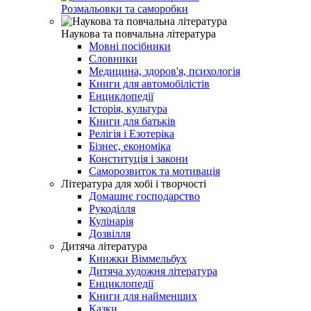
Розмальовки та саморобки
Наукова та повчальна література
Мовні посібники
Словники
Медицина, здоров'я, психологія
Книги для автомобілістів
Енциклопедії
Історія, культура
Книги для батьків
Релігія і Езотеріка
Бізнес, економіка
Конституція і закони
Саморозвиток та мотивація
Література для хобі і творчості
Домашнє господарство
Рукоділля
Кулінарія
Дозвілля
Дитяча література
Книжки Віммельбух
Дитяча художня література
Енциклопедії
Книги для найменших
Казки