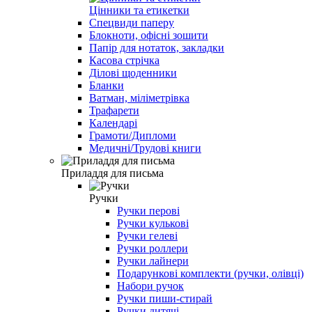
Цінники та етикетки
Спецвиди паперу
Блокноти, офісні зошити
Папір для нотаток, закладки
Касова стрічка
Ділові щоденники
Бланки
Ватман, міліметрівка
Трафарети
Календарі
Грамоти/Дипломи
Медичні/Трудові книги
Приладдя для письма
Ручки
Ручки перові
Ручки кулькові
Ручки гелеві
Ручки роллери
Ручки лайнери
Подарункові комплекти (ручки, олівці)
Набори ручок
Ручки пиши-стирай
Ручки дитячі