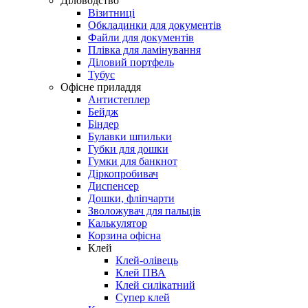
Діловодство
Візитниці
Обкладинки для документів
Файли для документів
Плівка для ламінування
Діловий портфель
Тубус
Офісне приладдя
Антистеплер
Бейдж
Біндер
Булавки шпильки
Губки для дошки
Гумки для банкнот
Діркопробивач
Диспенсер
Дошки, фліпчарти
Зволожувач для пальців
Калькулятор
Корзина офісна
Клей
Клей-олівець
Клей ПВА
Клей силікатний
Супер клей