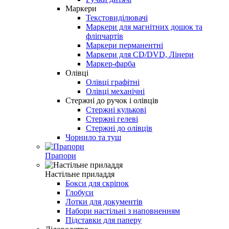
Маркери
Текстовиділювачі
Маркери для магнітних дошок та
фліпчартів
Маркери перманентні
Маркери для CD/DVD, Лінери
Маркер-фарба
Олівці
Олівці графітні
Олівці механічні
Стержні до ручок і олівців
Стержні кулькові
Стержні гелеві
Стержні до олівців
Чорнило та туш
Прапори
Настільне приладдя
Бокси для скріпок
Глобуси
Лотки для документів
Набори настільні з наповненням
Підставки для паперу