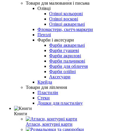
Товари для малювання і письма
Олівці
Олівці кольорові
Олівці воскові
Олівці акварельні
Фломастери, скетч-маркери
Пензлі
Фарби і аксесуари
Фарби акварельні
Фарби гуашеві
Фарби акрилові
Фарби пальчикові
Фарби для обличчя
Фарби олійні
Аксесуари
Крейда
Товари для ліплення
Пластилін
Стеки
Дошки для пластиліну
Книги
Атласи, контурні карти