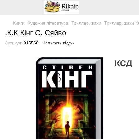
Книги
Художня література
Триллер, жахи
Триллер, жахи К
.К.К Кінг С. Сяйво
Артикул:
015560
Написати відгук