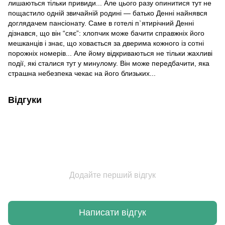
лишаються тільки привиди... Але цього разу опинитися тут не
пощастило одній звичайній родині — батько Денні найнявся
доглядачем пансіонату. Саме в готелі п`ятирічний Денні
дізнався, що він “сяє”: хлопчик може бачити справжніх його
мешканців і знає, що ховається за дверима кожного із сотні
порожніх номерів... Але йому відкриваються не тільки жахливі
події, які сталися тут у минулому. Він може передбачити, яка
страшна небезпека чекає на його близьких...
Відгуки
Додайте перший відгук
Написати відгук