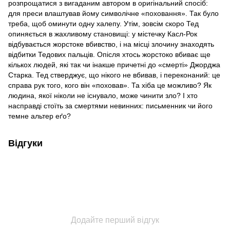
розпрощатися з вигаданим автором в оригінальний спосіб:
для преси влаштував йому символічне «поховання». Так було
треба, щоб оминути одну халепу. Утім, зовсім скоро Тед
опиняється в жахливому становищі: у містечку Касл-Рок
відбувається жорстоке вбивство, і на місці злочину знаходять
відбитки Тедових пальців. Опісля хтось жорстоко вбиває ще
кількох людей, які так чи інакше причетні до «смерті» Джорджа
Старка. Тед стверджує, що нікого не вбивав, і переконаний: це
справа рук того, кого він «поховав». Та хіба це можливо? Як
людина, якої ніколи не існувало, може чинити зло? І хто
насправді стоїть за смертями невинних: письменник чи його
темне альтер еґо?
Відгуки
Додайте перший відгук