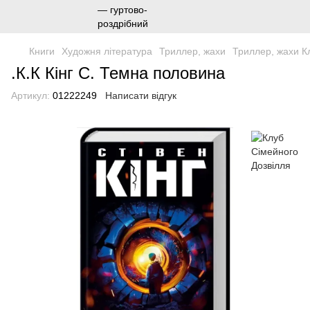
Книги
Художня література
Триллер, жахи
Триллер, жахи К
.К.К Кінг С. Темна половина
Артикул:
01222249
Написати відгук