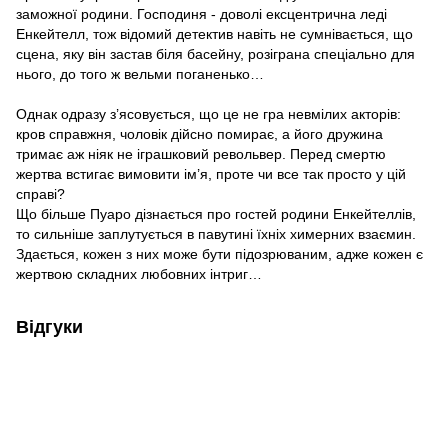
заможної родини. Господиня - доволі ексцентрична леді
Енкейтелл, тож відомий детектив навіть не сумнівається, що
сцена, яку він застав біля басейну, розіграна спеціально для
нього, до того ж вельми поганенько…
Однак одразу з’ясовується, що це не гра невмілих акторів:
кров справжня, чоловік дійсно помирає, а його дружина
тримає аж ніяк не іграшковий револьвер. Перед смертю
жертва встигає вимовити ім’я, проте чи все так просто у цій
справі?
Що більше Пуаро дізнається про гостей родини Енкейтеллів,
то сильніше заплутується в павутині їхніх химерних взаємин.
Здається, кожен з них може бути підозрюваним, адже кожен є
жертвою складних любовних інтриг…
Відгуки