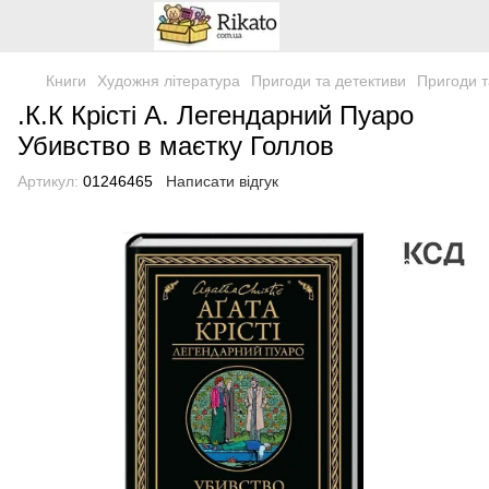
Книги
Художня література
Пригоди та детективи
Пригоди т
.К.К Крісті А. Легендарний Пуаро
Убивство в маєтку Голлов
Артикул:
01246465
Написати відгук