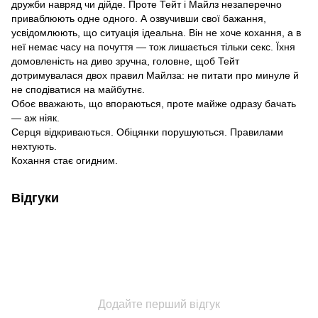
дружби навряд чи дійде. Проте Тейт і Майлз незаперечно
приваблюють одне одного. А озвучивши свої бажання,
усвідомлюють, що ситуація ідеальна. Він не хоче кохання, а в
неї немає часу на почуття — тож лишається тільки секс. Їхня
домовленість на диво зручна, головне, щоб Тейт
дотримувалася двох правил Майлза: не питати про минуле й
не сподіватися на майбутнє.
Обоє вважають, що впораються, проте майже одразу бачать
— аж ніяк.
Серця відкриваються. Обіцянки порушуються. Правилами
нехтують.
Кохання стає огидним.
Відгуки
Додайте перший відгук