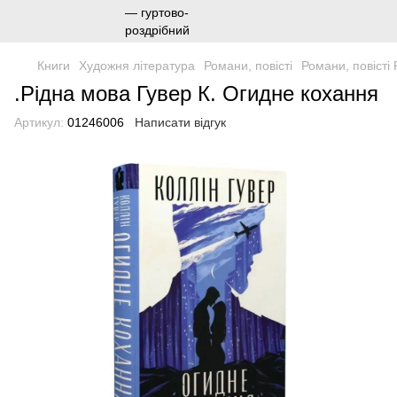
Книги
Художня література
Романи, повісті
Романи, повісті
.Рідна мова Гувер К. Огидне кохання
Артикул:
01246006
Написати відгук