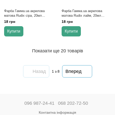
Фарба Гамма.ua акрилова
Фарба Гамма.ua акрилова
матова Rudix сіра, 20мл
матова Rudix лайм, 20мл
850123 (12)
850104 (12)
18 грн
18 грн
Купити
Купити
Показати ще 20 товарів
Назад
Вперед
1
з 8
096 987-24-41
068 202-72-50
Контактна інформація