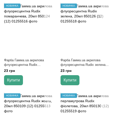
НОВИНКА
НОВИНКА
Фарба Гамма.ua акрилова
Фарба Гамма.ua акрилова
флуоресцентна Rudix
флуоресцентна Rudix зелена,
помаранчева, 20мл 850124 (12)
20мл 850126 (12)
23 грн
23 грн
Купити
Купити
НОВИНКА
НОВИНКА