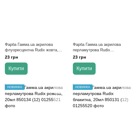
Фарба Гамма.ua акрилова
Фарба Гамма.ua акрилова
флуоресцентна Rudix жовта,
перламутрова Rudix
20мл 850109 (12)
фіолетова, 20мл 850130 (12)
23 грн
23 грн
Купити
Купити
НОВИНКА
НОВИНКА