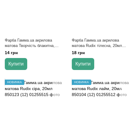
Фарба Гамма.ua акрилова
Фарба Гамма.ua акрилова
матова Творчість блакитна,
матова Rudix тілесна, 20мл
20мл 401517 (10)
850103 (12)
14 грн
18 грн
Купити
Купити
НОВИНКА
НОВИНКА