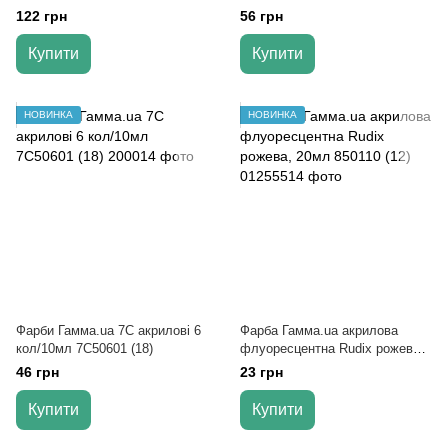
флуор. 400506 (12)
122 грн
56 грн
Купити
Купити
НОВИНКА
НОВИНКА
Фарби Гамма.ua 7С акрилові 6
Фарба Гамма.ua акрилова
кол/10мл 7С50601 (18)
флуоресцентна Rudix рожева,
20мл 850110 (12)
46 грн
23 грн
Купити
Купити