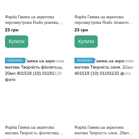
Фарба Гамма.ua акрилова
Фарба Гамма.ua акрилова
перламутрова Rudix рожева,
перламутрова Rudix блакитна,
20мл 850134 (12)
20мл 850131 (12)
23 грн
23 грн
Купити
Купити
НОВИНКА
НОВИНКА
Фарба Гамма.ua акрилова
Фарба Гамма.ua акрилова
матова Творчість фіолетова,
матова Творчість синя, 20мл
20мл 401518 (10)
401519 (10)