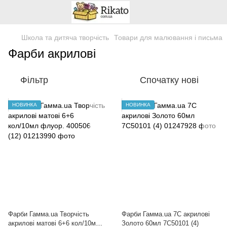
Школа та дитяча творчість
Товари для малювання і письма
Фарби акрилові
Фільтр
Спочатку нові
НОВИНКА
НОВИНКА
Фарби Гамма.ua Творчість
Фарби Гамма.ua 7С акрилові
акрилові матові 6+6 кол/10мл
Золото 60мл 7С50101 (4)