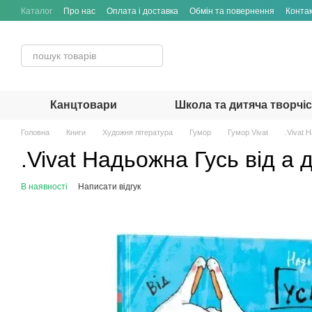
Перейти до основного контенту
Каталог
Про нас
Оплата і доставка
Обмін та повернення
Конта
Канцтовари
Школа та дитяча творчі
Головна
Книги
Художня література
Гумор
Гумор Vivat
.Vivat 
.Vivat Надьожна Гусь від а 
В наявності
Написати відгук