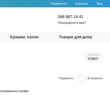
Порівняння
Бажання
Вхід
096 987-24-41
Передзвонити вам?
Іграшки, пазли
Товари для дому
Артикул
578837
Порівняти
В бажання
опичувальної знижки