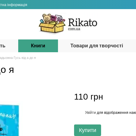
ктна інформація
сть
Книги
Товари для творчості
Надьожна Гусь від а до я
до я
110 грн
Увійти
для відображення нак
%
Купити