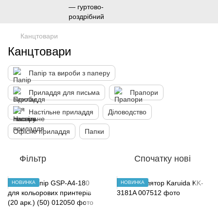
Канцтовари
Канцтовари
Папір та вироби з паперу
Приладдя для письма
Прапори
Настільне приладдя
Діловодство
Офісне приладдя
Папки
Фільтр
Спочатку нові
НОВИНКА
НОВИНКА