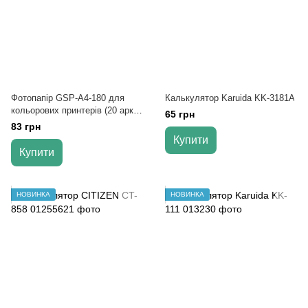
Фотопапір GSP-A4-180 для
Калькулятор Karuida KK-3181A
кольорових принтерів (20 арк.)
65 грн
(50)
83 грн
Купити
Купити
НОВИНКА
НОВИНКА