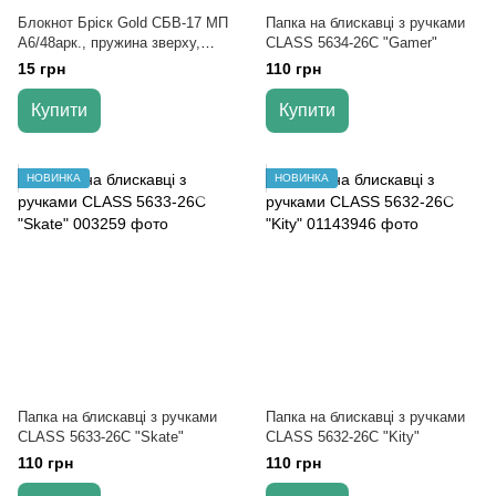
Блокнот Бріск Gold СБВ-17 МП
Папка на блискавці з ручками
А6/48арк., пружина зверху,
CLASS 5634-26C "Gamer"
клітинка (15)
15 грн
110 грн
Купити
Купити
НОВИНКА
НОВИНКА
Папка на блискавці з ручками
Папка на блискавці з ручками
CLASS 5633-26C "Skate"
CLASS 5632-26C "Kity"
110 грн
110 грн