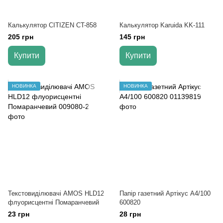
Калькулятор CITIZEN CT-858
Калькулятор Karuida KK-111
205 грн
145 грн
Купити
Купити
НОВИНКА
НОВИНКА
Текстовиділювачі AMOS HLD12
Папір газетний Артікус А4/100
флуорисцентні Помаранчевий
600820
23 грн
28 грн