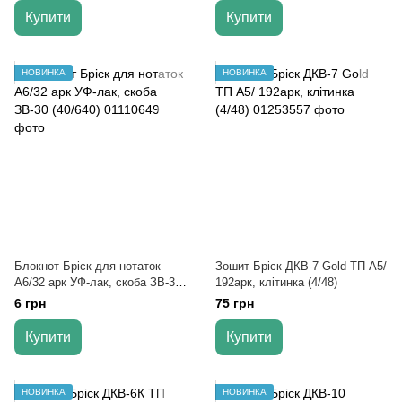
Купити
Купити
НОВИНКА
НОВИНКА
Блокнот Бріск для нотаток
Зошит Бріск ДКВ-7 Gold ТП А5/
А6/32 арк УФ-лак, скоба ЗВ-30
192арк, клітинка (4/48)
(40/640)
6 грн
75 грн
Купити
Купити
НОВИНКА
НОВИНКА