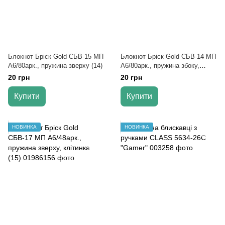
Блокнот Бріск Gold СБВ-15 МП
Блокнот Бріск Gold СБВ-14 МП
А6/80арк., пружина зверху (14)
А6/80арк., пружина збоку,
клітинка (16)
20 грн
20 грн
Купити
Купити
НОВИНКА
НОВИНКА