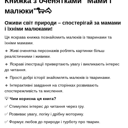
Книжка з оченятками "Мами і
малюки"🐑🐴
Оживи світ природи – спостерігай за мамами
і їхніми малюками!
Ця яскрава книжка познайомить малюків із тваринами та
їхніми мамами.
🔹 Живі оченятка персонажів роблять картинки більш
реалістичними і живими.
🔹 Яскраві ілюстрації привертають увагу і викликають інтерес
до читання.
🔹 Простi добрі історії знайомлять малюків із тваринами.
🔹 Інтерактивні завдання на сторінках розвивають
спостережливість та мислення.
💡
Чим корисна ця книга?
✅ Стимулює інтерес до читання через гру.
✅ Розвиває увагу, логіку і дрібну моторику.
✅ Формує любов до природи і турботу про тварин.