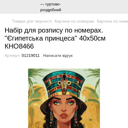
Товари для творчості
Картини по номерам
Картини по ном
Набір для розпису по номерах.
"Єгипетська принцеса" 40х50см
КНО8466
Артикул:
01219011
Написати відгук