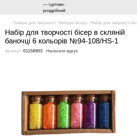
Товари для творчості
Набори бісеру
Набір для творчості бі
Набір для творчості бісер в скляній
баночці 6 кольорів №94-108/HS-1
Артикул:
01158903
Написати відгук