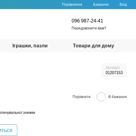
Порівняння
Бажання
Вхід
096 987-24-41
Передзвонити вам?
Іграшки, пазли
Товари для дому
Артикул
01207153
Порівняти
В бажання
опичувальної знижки
иться