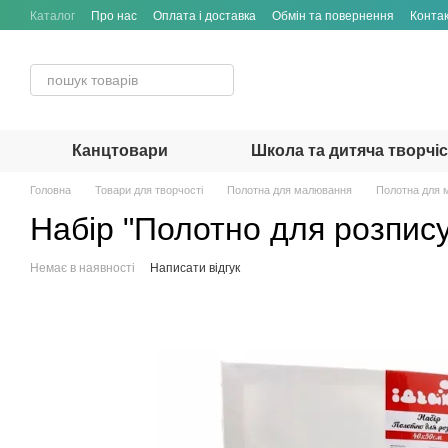
Перейти до основного контенту
Каталог
Про нас
Оплата і доставка
Обмін та повернення
Конта
Канцтовари
Школа та дитяча творчі
Головна
Товари для творчості
Полотна для малювання
Полотна для 
Набір "Полотно для розпис
Немає в наявності
Написати відгук