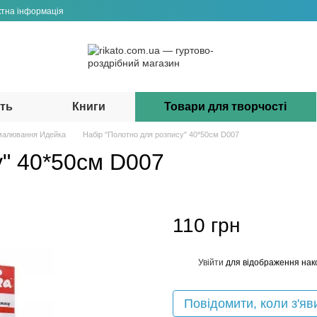
ктна інформація
сть
Книги
Товари для творчості
малювання Идейка
Набір "Полотно для розпису" 40*50см D007
у" 40*50см D007
110 грн
Увійти
для відображення нак
%
Повідомити, коли з'яв