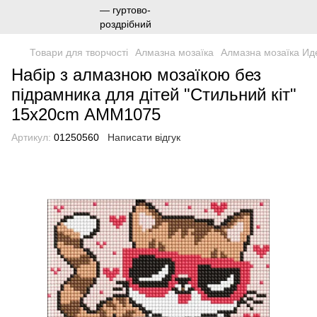
Товари для творчості
Алмазна мозаїка
Алмазна мозаїка Ид
Набір з алмазною мозаїкою без
підрамника для дітей "Стильний кіт"
15х20cm АММ1075
Артикул:
01250560
Написати відгук